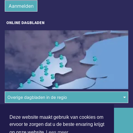
Aanmelden
ONLINE DAGBLADEN
Overige dagbladen in de regio
Algemene voorwaarden
Deze website maakt gebruik van cookies om
ervoor te zorgen dat u de beste ervaring krijgt
Disclaimer
op onze website
Lees meer