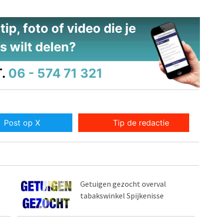
ip, foto of video die je
s wilt delen?
.
06 - 574 71 321
Post op X
Tip de redactie
Getuigen gezocht overval
tabakswinkel Spijkenisse