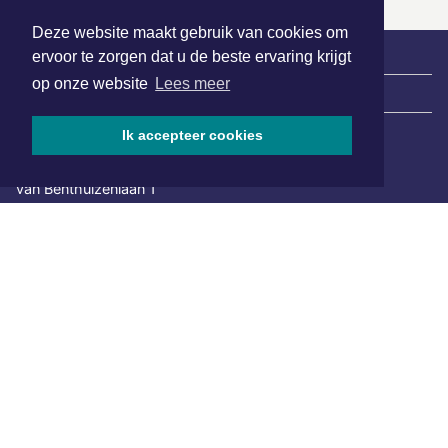
Deze website maakt gebruik van cookies om
ervoor te zorgen dat u de beste ervaring krijgt
op onze website
Lees meer
|
Nieuws | Sport | Evenementen
Ik accepteer cookies
Hoofdvestiging:
van Benthuizenlaan 1
1701 BZ Heerhugowaard
072 8200 600
redactie@xyto.nl
www.xyto.nl
SOCIAL MEDIA
NIEUWSBRIEF AANMELDEN