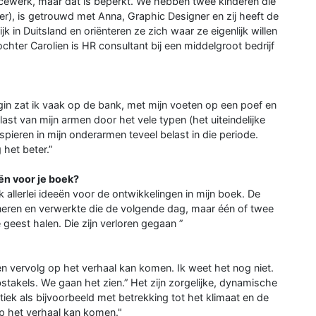
ncewerk, maar dat is beperkt. We hebben twee kinderen die
per), is getrouwd met Anna, Graphic Designer en zij heeft de
k in Duitsland en oriënteren ze zich waar ze eigenlijk willen
hter Carolien is HR consultant bij een middelgroot bedrijf
egin zat ik vaak op de bank, met mijn voeten op een poef en
st van mijn armen door het vele typen (het uiteindelijke
spieren in mijn onderarmen teveel belast in die periode.
 het beter.”
ën voor je boek?
ik allerlei ideeën voor de ontwikkelingen in mijn boek. De
eren en verwerkte die de volgende dag, maar één of twee
 geest halen. Die zijn verloren gegaan ”
 een vervolg op het verhaal kan komen. Ik weet het nog niet.
obstakels. We gaan het zien.” Het zijn zorgelijke, dynamische
tiek als bijvoorbeeld met betrekking tot het klimaat en de
op het verhaal kan komen."