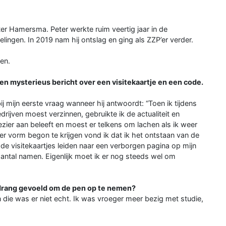
ter Hamersma. Peter werkte ruim veertig jaar in de
elingen. In 2019 nam hij ontslag en ging als ZZP’er verder.
len.
en mysterieus bericht over een visitekaartje en een code.
ij mijn eerste vraag wanneer hij antwoordt: “Toen ik tijdens
rijven moest verzinnen, gebruikte ik de actualiteit en
ezier aan beleeft en moest er telkens om lachen als ik weer
r vorm begon te krijgen vond ik dat ik het ontstaan van de
e visitekaartjes leiden naar een verborgen pagina op mijn
 aantal namen. Eigenlijk moet ik er nog steeds wel om
e drang gevoeld om de pen op te nemen?
n die was er niet echt. Ik was vroeger meer bezig met studie,