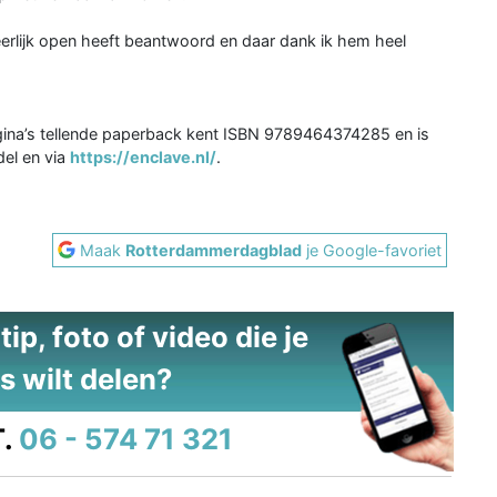
eerlijk open heeft beantwoord en daar dank ik hem heel
ina’s tellende paperback kent ISBN 9789464374285 en is
del en via
https://enclave.nl/
.
Maak
Rotterdammerdagblad
je Google-favoriet
ip, foto of video die je
s wilt delen?
.
06 - 574 71 321