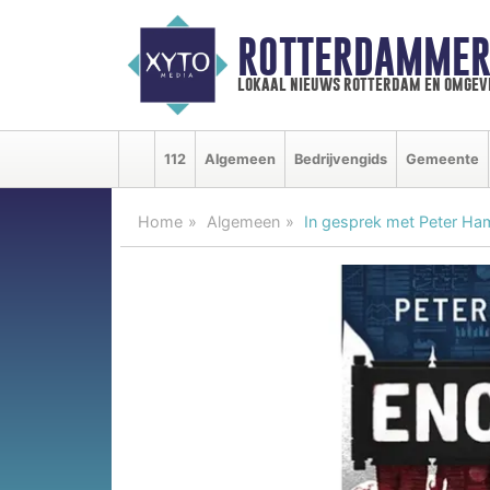
ROTTERDAMMER
lokaal nieuws rotterdam en omgev
112
Algemeen
Bedrijvengids
Gemeente
Home
Algemeen
In gesprek met Peter H