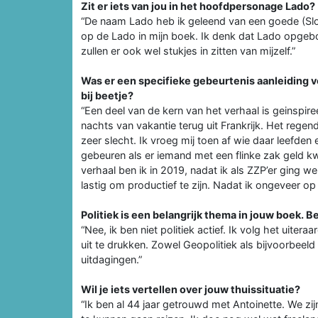
Zit er iets van jou in het hoofdpersonage Lado?
“De naam Lado heb ik geleend van een goede (Slove
op de Lado in mijn boek. Ik denk dat Lado opgebo
zullen er ook wel stukjes in zitten van mijzelf.”
Was er een specifieke gebeurtenis aanleiding vo
bij beetje?
“Een deel van de kern van het verhaal is geinspir
nachts van vakantie terug uit Frankrijk. Het regend
zeer slecht. Ik vroeg mij toen af wie daar leefden
gebeuren als er iemand met een flinke zak geld k
verhaal ben ik in 2019, nadat ik als ZZP’er ging w
lastig om productief te zijn. Nadat ik ongeveer op 
Politiek is een belangrijk thema in jouw boek. Ben
“Nee, ik ben niet politiek actief. Ik volg het uiter
uit te drukken. Zowel Geopolitiek als bijvoorbeeld
uitdagingen.”
Wil je iets vertellen over jouw thuissituatie?
“Ik ben al 44 jaar getrouwd met Antoinette. We z