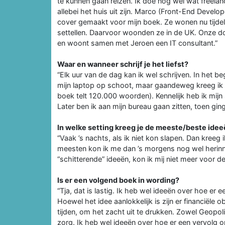
te kunnen gaan reizen. Ik doe nog wel wat freela
allebei het huis uit zijn. Marco (Front-End Develo
cover gemaakt voor mijn boek. Ze wonen nu tijdelij
settellen. Daarvoor woonden ze in de UK. Onze doc
en woont samen met Jeroen een IT consultant.”
Waar en wanneer schrijf je het liefst?
“Elk uur van de dag kan ik wel schrijven. In het b
mijn laptop op schoot, maar gaandeweg kreeg ik la
boek telt 120.000 woorden). Kennelijk heb ik mijn 
Later ben ik aan mijn bureau gaan zitten, toen ging
In welke setting kreeg je de meeste/beste idee
“Vaak ’s nachts, als ik niet kon slapen. Dan kreeg 
meesten kon ik me dan ’s morgens nog wel herinn
“schitterende” ideeën, kon ik mij niet meer voor de
Is er een volgend boek in wording?
“Tja, dat is lastig. Ik heb wel ideeën over hoe er
Hoewel het idee aanlokkelijk is zijn er financiële 
tijden, om het zacht uit te drukken. Zowel Geopoli
zorg. Ik heb wel ideeën over hoe er een vervolg 