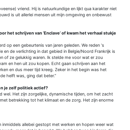
ense) vriend. Hij is natuurkundige en lijkt qua karakter niet
uwd is uit allerlei mensen uit mijn omgeving en onbewust
or het schrijven van ‘Enclave’ of kwam het verhaal stukje
eerd op een gebeurtenis van jaren geleden. We reden ‘s
e en de verlichting in dat gebied in Belgie/Noord Frankrijk is
 en of ze gelukkig waren. Ik stelde me voor wat er zou
wam en hen uit zou kopen. Echt gaan schrijven aan het
erken en dus meer tijd kreeg. Zeker in het begin was het
de helft was, ging dat beter.”
 je zelf politiek actief?
aard wel. Het zijn zorgelijke, dynamische tijden, om het zacht
 met betrekking tot het klimaat en de zorg. Het zijn enorme
ijn inmiddels allebei gestopt met werken en hopen weer wat