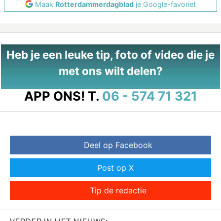
Maak
Rotterdammerdagblad
je Google-favoriet
Heb je een leuke tip, foto of video die je
met ons wilt delen?
APP ONS!
T.
06 - 574 71 321
Deel op Facebook
Post op X
Tip de redactie