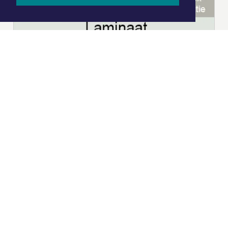
|
Nieuws | Sport | Evenementen
Hoofdvestiging:
van Benthuizenlaan 1
1701 BZ Heerhugowaard