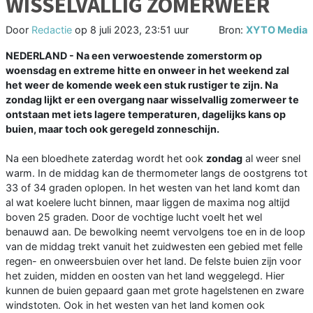
WISSELVALLIG ZOMERWEER
Door
Redactie
op
8 juli 2023, 23:51 uur
Bron:
XYTO Media
NEDERLAND - Na een verwoestende zomerstorm op
woensdag en extreme hitte en onweer in het weekend zal
het weer de komende week een stuk rustiger te zijn. Na
zondag lijkt er een overgang naar wisselvallig zomerweer te
ontstaan met iets lagere temperaturen, dagelijks kans op
buien, maar toch ook geregeld zonneschijn.
Na een bloedhete zaterdag wordt het ook
zondag
al weer snel
warm. In de middag kan de thermometer langs de oostgrens tot
33 of 34 graden oplopen. In het westen van het land komt dan
al wat koelere lucht binnen, maar liggen de maxima nog altijd
boven 25 graden. Door de vochtige lucht voelt het wel
benauwd aan. De bewolking neemt vervolgens toe en in de loop
van de middag trekt vanuit het zuidwesten een gebied met felle
regen- en onweersbuien over het land. De felste buien zijn voor
het zuiden, midden en oosten van het land weggelegd. Hier
kunnen de buien gepaard gaan met grote hagelstenen en zware
windstoten. Ook in het westen van het land komen ook