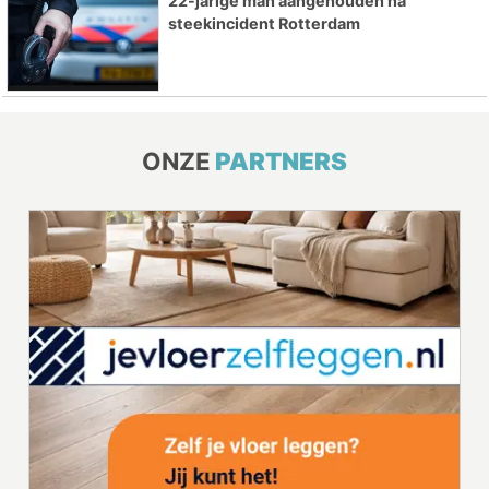
22-jarige man aangehouden na
steekincident Rotterdam
ONZE
PARTNERS