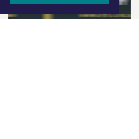
|
Nieuws | Sport | Evenementen
Hoofdvestiging:
van Benthuizenlaan 1
1701 BZ Heerhugowaard
072 8200 600
redactie@xyto.nl
www.xyto.nl
SOCIAL MEDIA