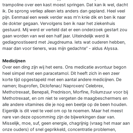
trampoline over een kast moest springen. Dat kan ik wel, dacht
ik. De sprong verliep alleen iets anders dan gepland. Heel veel
pijn. Eenmaal een week verder was m’n knie dik en ben ik naar
de dokter gegaan. Vervolgens ben ik naar het ziekenhuis
gestuurd. Mij werd er verteld dat er een onderzoek gestart zou
gaan worden van wel een half jaar. Uiteindelijk werd ik
gediagnostiseerd met Jeugdreuma. Iets wat ouderen hebben,
maar dan voor tieners, was mijn gedachte” - aldus Alyssa.
Medicijnen
Over een ding zijn wij het eens. Ons medicatie avontuur begon
heel simpel met een paracetamol. Dit heeft zich in een zeer
korte tijd opgestapeld met een aantal andere medicijnen. De
namen; Ibuprofen, Diclofenac/ Naproxen/ Celebrex,
Methotrexaat, Benepali, Prednison, Morfine, Foliumzuur voor bij
Methotrexaat, en om niet te vergeten de maagbeschermers en
alle andere vitamines die je nog een beetje op de been houden.
Eigenlijk is dit veel te veel om op te noemen. Maar het meest
nare van deze opsomming zijn de bijwerkingen daar van.
Misselijk, moe, suf, geen energie, chagrijnig (vraag het maar aan
onze ouders) of snel geprikkeld, concentratie problemen,