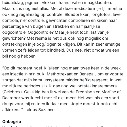
huiduitslag, pigment vlekken, haaruitval en maagklachten.
Maar dit is nog niet alles. Met al deze medicatie in je lijf, moet je
ook nog regelmatig op controle. Bloedprikken, longfoto’s, lever
controle, nier controle, gewrichten controleren en kijken naar
percentage van buigen en strekken en half jaarlijkse
oogcontrole. Oogcontrole? Maar je hebt toch last van je
gewrichten? Met reuma is het dus ook nog mogelijk om
ontstekingen in je oog/ ogen te krijgen. Dit kan in zeer ernstige
vormen zelfs leiden tot blindheid. Dus nee, niet omdat we een
bril nodig hebben.
“Op dit moment hoef ik ‘alleen nog maar’ twee keer in de week
een injectie in m’n buik. Methotrexaat en Benepali, om er voor te
zorgen dat mijn immuunsysteem minder heftig reageert. In wat
moeilijkere periodes slik ik dan nog wel ontstekingsremmers
(Celebrex). Gelukkig ben ik wel van de Prednison en Morfine af.
Daardoor was ik echt mezelf niet meer. Het was als een soort
drugs voor mij en toen ik daar mee stopte moest ik ook echt
afkicken…” – aldus Suzanne
Onbegrip