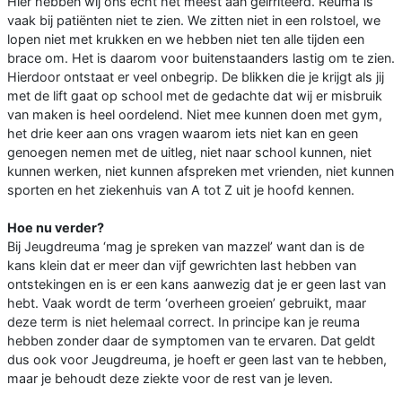
Hier hebben wij ons echt het meest aan geïrriteerd. Reuma is
vaak bij patiënten niet te zien. We zitten niet in een rolstoel, we
lopen niet met krukken en we hebben niet ten alle tijden een
brace om. Het is daarom voor buitenstaanders lastig om te zien.
Hierdoor ontstaat er veel onbegrip. De blikken die je krijgt als jij
met de lift gaat op school met de gedachte dat wij er misbruik
van maken is heel oordelend. Niet mee kunnen doen met gym,
het drie keer aan ons vragen waarom iets niet kan en geen
genoegen nemen met de uitleg, niet naar school kunnen, niet
kunnen werken, niet kunnen afspreken met vrienden, niet kunnen
sporten en het ziekenhuis van A tot Z uit je hoofd kennen.
Hoe nu verder?
Bij Jeugdreuma ‘mag je spreken van mazzel’ want dan is de
kans klein dat er meer dan vijf gewrichten last hebben van
ontstekingen en is er een kans aanwezig dat je er geen last van
hebt. Vaak wordt de term ‘overheen groeien’ gebruikt, maar
deze term is niet helemaal correct. In principe kan je reuma
hebben zonder daar de symptomen van te ervaren. Dat geldt
dus ook voor Jeugdreuma, je hoeft er geen last van te hebben,
maar je behoudt deze ziekte voor de rest van je leven.