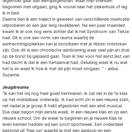
tegemoet gaat dan leeftijdsgenoten. Waar mijn vrienden
begonnen met uitgaan, ging ik vooral naar het ziekenhuis of lag
ik in bed.
Daarna ben ik een traject in geweest van verschillende medicatie
uitproberen en een jaar lang revalideren. Na een paar maanden
kwam ik er ook nog eens achter dat ik het Syndroom van Tietze
had. Dit is ook een vorm van reuma waarbij de
aanhechtingsplekken van je borstbeen met je ribben ontstoken
zijn. Ook dit is een chronische aandoening waar veel pijn en druk
op de borst bij gepaard gaat. Toen ik hier voor het eerst last van
had dacht ik dat ik een hartaanval had. Gelukkig weet ik nu wat
het is en weet ik hoe ik met de pijn moet omgaan. ” - aldus
Suzanne.
Jeugdreuma
“Ik kan het mij nog heel goed herinneren. Ik zat net in de 1e klas
op het middelbaar onderwijs. Ik had echt zin in een nieuwe start,
net nadat je je groep 8 hebt afgesloten met een eind musical.
Dus daar begon mijn eerste week. In een nieuwe klas en op een
nieuwe school. Om de week te beginnen en je nieuwe klas te
leren kennen hadden wij een soort sportweek. Een onderdeel
bestond uit ‘free run’ waarbij je met een aanloop en een