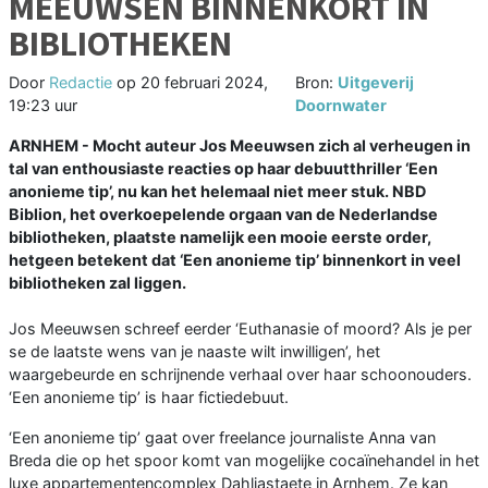
MEEUWSEN BINNENKORT IN
BIBLIOTHEKEN
Door
Redactie
op
20 februari 2024,
Bron:
Uitgeverij
19:23 uur
Doornwater
ARNHEM - Mocht auteur Jos Meeuwsen zich al verheugen in
tal van enthousiaste reacties op haar debuutthriller ‘Een
anonieme tip’, nu kan het helemaal niet meer stuk. NBD
Biblion, het overkoepelende orgaan van de Nederlandse
bibliotheken, plaatste namelijk een mooie eerste order,
hetgeen betekent dat ‘Een anonieme tip’ binnenkort in veel
bibliotheken zal liggen.
Jos Meeuwsen schreef eerder ‘Euthanasie of moord? Als je per
se de laatste wens van je naaste wilt inwilligen’, het
waargebeurde en schrijnende verhaal over haar schoonouders.
‘Een anonieme tip’ is haar fictiedebuut.
‘Een anonieme tip’ gaat over freelance journaliste Anna van
Breda die op het spoor komt van mogelijke cocaïnehandel in het
luxe appartementencomplex Dahliastaete in Arnhem. Ze kan