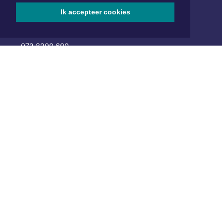
Hoofdvestiging:
Ik accepteer cookies
van Benthuizenlaan 1
1701 BZ Heerhugowaard
072 8200 600
redactie@xyto.nl
www.xyto.nl
SOCIAL MEDIA
NIEUWSBRIEF AANMELDEN
Schrijf je in voor onze nieuwsbrief en krijg wekelijks een
samenvatting van alle gebeurtenissen uit jouw regio.
Aanmelden
ONLINE DAGBLADEN