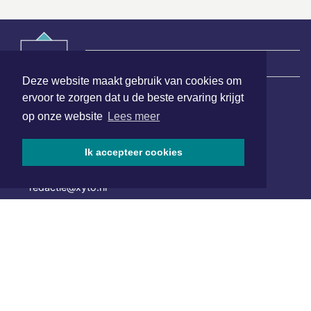
|
Nieuws | Sport | Evenementen
Deze website maakt gebruik van cookies om
ervoor te zorgen dat u de beste ervaring krijgt
Hoofdvestiging:
op onze website
Lees meer
van Benthuizenlaan 1
1701 BZ Heerhugowaard
Ik accepteer cookies
072 8200 600
redactie@xyto.nl
www.xyto.nl
SOCIAL MEDIA
NIEUWSBRIEF AANMELDEN
Schrijf je in voor onze nieuwsbrief en krijg wekelijks een