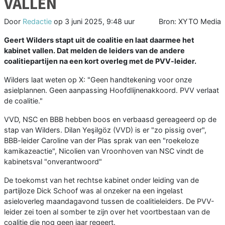
VALLEN
Door
Redactie
op
3 juni 2025, 9:48 uur
Bron: XYTO Media
Geert Wilders stapt uit de coalitie en laat daarmee het
kabinet vallen. Dat melden de leiders van de andere
coalitiepartijen na een kort overleg met de PVV-leider.
Wilders laat weten op X: "Geen handtekening voor onze
asielplannen. Geen aanpassing Hoofdlijnenakkoord. PVV verlaat
de coalitie."
VVD, NSC en BBB hebben boos en verbaasd gereageerd op de
stap van Wilders. Dilan Yeşilgöz (VVD) is er "zo pissig over",
BBB-leider Caroline van der Plas sprak van een "roekeloze
kamikazeactie", Nicolien van Vroonhoven van NSC vindt de
kabinetsval "onverantwoord"
De toekomst van het rechtse kabinet onder leiding van de
partijloze Dick Schoof was al onzeker na een ingelast
asieloverleg maandagavond tussen de coalitieleiders. De PVV-
leider zei toen al somber te zijn over het voortbestaan van de
coalitie die nog geen jaar regeert.