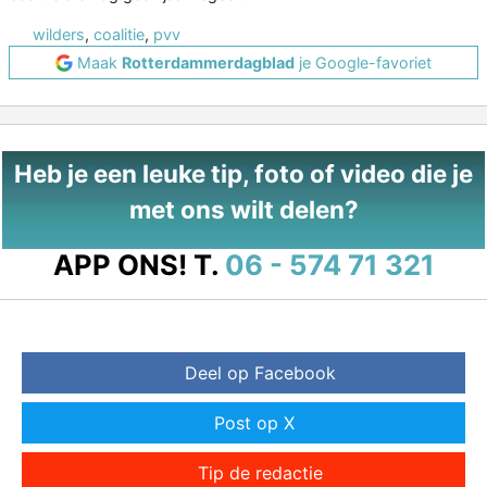
wilders
,
coalitie
,
pvv
Maak
Rotterdammerdagblad
je Google-favoriet
Heb je een leuke tip, foto of video die je
met ons wilt delen?
APP ONS!
T.
06 - 574 71 321
Deel op Facebook
Post op X
Tip de redactie