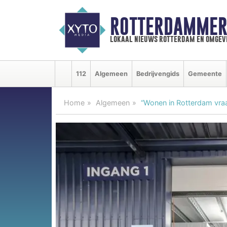
ROTTERDAMMER
lokaal nieuws rotterdam en omgev
112
Algemeen
Bedrijvengids
Gemeente
Home
Algemeen
“Wonen in Rotterdam vra