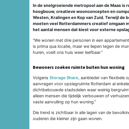
In de snelgroeiende metropool aan de Maas is r
hoogbouw, creatieve woonconcepten en compact
Westen, Kralingen en Kop van Zuid. Terwijl de b
moeten veel Rotterdammers creatief omgaan met
het aantal mensen dat kiest voor externe opsla
“We wonen met drie personen in een appartement va
is prima qua locatie, maar we liepen tegen de mu
huren, voelt ons huis weer leefbaar.”
Bewoners zoeken ruimte buiten hun woning
Volgens
Storage Share
, aanbieder van flexibele 
aanvragen voor opslagruimte Rotterdam al enkele ja
dichtbebouwde stadsdelen waar weinig bergruimte 
alleen mensen die tijdelijk verbouwen of verhuiz
vaste aanvulling op hun woning.”
Die trend is zichtbaar in alle lagen van de bevolk
ouderen die kleiner zijn gaan wonen.