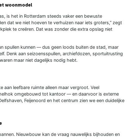
 het woonmodel
s, is het in Rotterdam steeds vaker een bewuste
en dat we niet hoeven te verhuizen naar iets groters,” zegt
plek te creëren. Dat was zonder die extra opslag niet
un spullen kunnen — dus geen loods buiten de stad, maar
lf. Denk aan seizoensspullen, archiefdozen, sportuitrusting
bewaren maar niet dagelijks nodig hebt.
aan leefbare ruimte alleen maar vergroot. Veel
elhok omgebouwd tot kantoor — en daarvoor is externe
Delfshaven, Feijenoord en het centrum zien we een duidelijke
e
spannen. Nieuwbouw kan de vraag nauwelijks bijhouden en