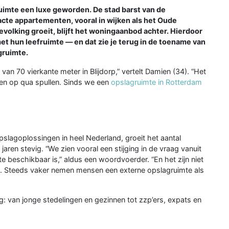
uimte een luxe geworden. De stad barst van de
e appartementen, vooral in wijken als het Oude
evolking groeit, blijft het woningaanbod achter. Hierdoor
 hun leefruimte — en dat zie je terug in de toename van
gruimte.
n 70 vierkante meter in Blijdorp,” vertelt Damien (34). “Het
ren op qua spullen. Sinds we een
opslagruimte in Rotterdam
opslagoplossingen in heel Nederland, groeit het aantal
ren stevig. “We zien vooral een stijging in de vraag vanuit
beschikbaar is,” aldus een woordvoerder. “En het zijn niet
en. Steeds vaker nemen mensen een externe opslagruimte als
ing: van jonge stedelingen en gezinnen tot zzp’ers, expats en