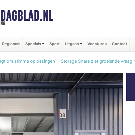
DAGBLAD.NL
ing
Regionaal
Specials
Sport
Uitgaan
Vacatures
Contact
agt om slimme oplossingen” – Storage Share ziet groeiende vraag 