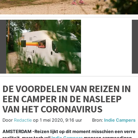
Vorige
V
DE VOORDELEN VAN REIZEN IN
EEN CAMPER IN DE NASLEEP
VAN HET CORONAVIRUS
Door
Redactie
op
1 mei 2020, 9:16 uur
Bron:
Indie Campers
AMSTERDAM -Reizen lijkt op dit moment misschien een verre
realiteit, maar toch wil
Indie Campers
mensen aanmoedigen