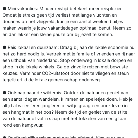
● Mini vakanties: Minder reistijd betekent meer reisplezier.
Omdat je straks geen tijd verliest met lange vluchten en
douanes op het vliegveld, kun je een aantal weekend uitjes
maken waarin je jouw vakantiedagen optimaal benut. Neem zo
en dan lekker een kleine pauze om bij jezelf te komen.
● Reis lokaal en duurzaam: Draag bij aan de lokale economie nu
het zo hard nodig is. Vertrek met je familie of vrienden en rij naar
een uithoek van Nederland. Stop onderweg in lokale dorpen en
shop in de lokale winkels. Ga op zinvolle reizen met bewuste
keuzes. Verminder CO2-uitstoot door niet te vliegen en steun
tegelijkertijd de lokale gemeenschap onderweg.
● Ontsnap naar de wildernis: Ontdek de natuur en geniet van
een aantal dagen wandelen, klimmen en spelletjes doen. Heb je
altijd al willen leren jongleren of wil je graag een boek lezen in
een hangmat in het bos? Neem de tijd en geniet van de stilte
van de natuur of val in slaap met het tokkelen van een gitaar
rond een kampvuur.
● Onafhankelijke reizen met sociale afstand: Kies voor een