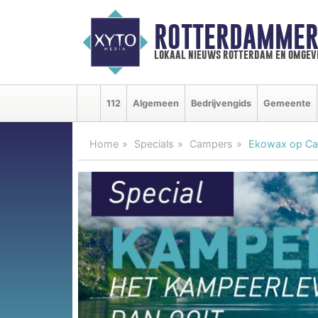
ROTTERDAMMER
lokaal nieuws rotterdam en omgev
112
Algemeen
Bedrijvengids
Gemeente
Home
Specials
Campers
Ekowax op Ca