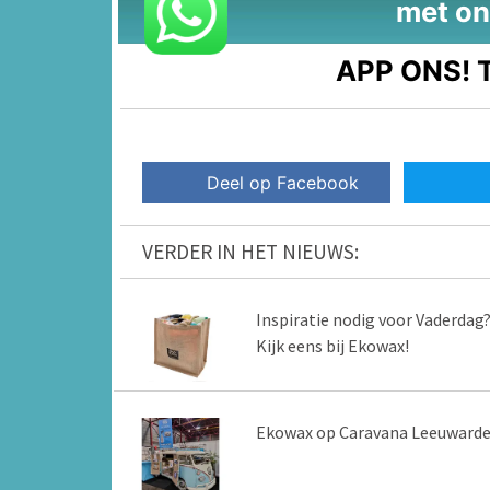
met on
APP ONS!
T
Deel op Facebook
VERDER IN HET NIEUWS:
Inspiratie nodig voor Vaderdag
Kijk eens bij Ekowax!
Ekowax op Caravana Leeuward