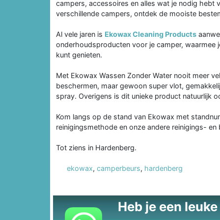
campers, accessoires en alles wat je nodig hebt
verschillende campers, ontdek de mooiste beste
Al vele jaren is
Ekowax Cleaning Products
aanwez
onderhoudsproducten voor je camper, waarmee je 
kunt genieten.
Met Ekowax Wassen Zonder Water nooit meer vele
beschermen, maar gewoon super vlot, gemakkelij
spray. Overigens is dit unieke product natuurlijk o
Kom langs op de stand van Ekowax met standnumm
reinigingsmethode en onze andere reinigings- e
Tot ziens in Hardenberg.
ekowax
,
camperbeurs
,
hardenberg
Heb je een leuke t