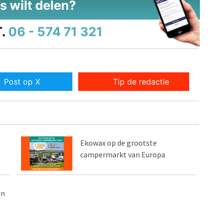
s wilt delen?
.
06 - 574 71 321
Post op X
Tip de redactie
?
Ekowax op de grootste
campermarkt van Europa
en