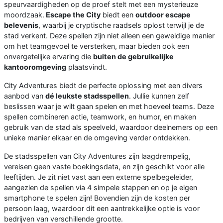
speurvaardigheden op de proef stelt met een mysterieuze
moordzaak.
Escape the City
biedt een
outdoor escape
belevenis
, waarbij je cryptische raadsels oplost terwijl je de
stad verkent. Deze spellen zijn niet alleen een geweldige manier
om het teamgevoel te versterken, maar bieden ook een
onvergetelijke ervaring die
buiten de gebruikelijke
kantooromgeving
plaatsvindt.
City Adventures biedt de perfecte oplossing met een divers
aanbod van
dé leukste stadsspellen
. Jullie kunnen zelf
beslissen waar je wilt gaan spelen en met hoeveel teams. Deze
spellen combineren actie, teamwork, en humor, en maken
gebruik van de stad als speelveld, waardoor deelnemers op een
unieke manier elkaar en de omgeving verder ontdekken.
De stadsspellen van City Adventures zijn laagdrempelig,
vereisen geen vaste boekingsdata, en zijn geschikt voor alle
leeftijden. Je zit niet vast aan een externe spelbegeleider,
aangezien de spellen via 4 simpele stappen en op je eigen
smartphone te spelen zijn! Bovendien zijn de kosten per
persoon laag, waardoor dit een aantrekkelijke optie is voor
bedrijven van verschillende grootte.