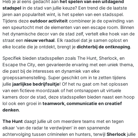
Heb je al eens gedacht aan
het spelen van een uitdagend
stadspel
in de stad van jullie keuze? Een trend die de laatste
jaren aan populariteit wint, is het spelen van een stadsspel.
Tijdens deze
outdoor activiteit
combineer je de opwinding van
een speurtocht met de elementen van een escape room. Binnen
het dynamische decor van de stad zelf, vertelt elke hoek van de
straat een
nieuw verhaal
. Elk raadsel dat je samen oplost en
elke locatie die je ontdekt, brengt je
dichterbij de ontknoping
.
Specifiek bieden stadsspellen zoals The Hunt, Sherlock, en
Escape the City, een gevarieerde ervaring met een uniek thema,
die past bij de interesses en dynamiek van elke
groepssamenstelling. Super geschikt om in te zetten tijdens
jullie
jaarlijkse bedrijfsuitje
! Of het nu gaat om het oplossen
van een fictieve moordzaak of het ontsnappen uit virtuele
kamers door de stad, deze stadsspellen bieden naast een hoop
lol ook een groei in
teamwork, communicatie en creatief
denken
.
The Hunt
daagt jullie uit om meerdere teams met en tegen
elkaar 'van de radar te verdwijnen' in een spannende
achtervolging tussen criminelen en hunters, terwijl
Sherlock
jullie