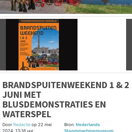
Vorige
V
BRANDSPUITENWEEKEND 1 & 2
JUNI MET
BLUSDEMONSTRATIES EN
WATERSPEL
Door
Redactie
op
22 mei
Bron:
Nederlands
2024, 13:16 uur
Stoommachinemuseum