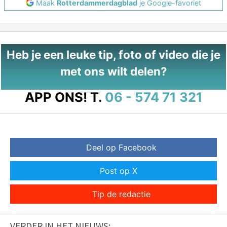
Maak
Rotterdammerdagblad
je Google-favoriet
Heb je een leuke tip, foto of video die je
met ons wilt delen?
APP ONS!
T.
06 - 574 71 321
Deel op Facebook
Post op X
Tip de redactie
VERDER IN HET NIEUWS: