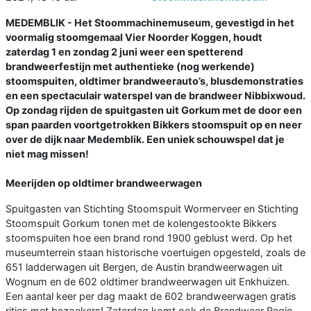
MEDEMBLIK - Het Stoommachinemuseum, gevestigd in het
voormalig stoomgemaal Vier Noorder Koggen, houdt
zaterdag 1 en zondag 2 juni weer een spetterend
brandweerfestijn met authentieke (nog werkende)
stoomspuiten, oldtimer brandweerauto’s, blusdemonstraties
en een spectaculair waterspel van de brandweer Nibbixwoud.
Op zondag rijden de spuitgasten uit Gorkum met de door een
span paarden voortgetrokken Bikkers stoomspuit op en neer
over de dijk naar Medemblik. Een uniek schouwspel dat je
niet mag missen!
Meerijden op oldtimer brandweerwagen
Spuitgasten van Stichting Stoomspuit Wormerveer en Stichting
Stoomspuit Gorkum tonen met de kolengestookte Bikkers
stoomspuiten hoe een brand rond 1900 geblust werd. Op het
museumterrein staan historische voertuigen opgesteld, zoals de
651 ladderwagen uit Bergen, de Austin brandweerwagen uit
Wognum en de 602 oldtimer brandweerwagen uit Enkhuizen.
Een aantal keer per dag maakt de 602 brandweerwagen gratis
ritjes met bezoekers! Zaterdag komt ook de Brandweer Regio