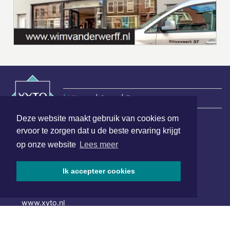
|
Nieuws | Sport | Evenementen
Deze website maakt gebruik van cookies om
ervoor te zorgen dat u de beste ervaring krijgt
Hoofdvestiging:
op onze website
Lees meer
van Benthuizenlaan 1
1701 BZ Heerhugowaard
Ik accepteer cookies
072 8200 600
redactie@xyto.nl
www.xyto.nl
SOCIAL MEDIA