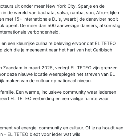
teurs uit onder meer New York City, Spanje en de
in de wereld van bachata, salsa, rumba, son, Afro-stijlen
en met 15+ internationale DJ's, waarbij de dansvloer nooit
stuk opent. De meer dan 500 aanwezige dansers, afkomstig
 internationale verbondenheid.
 en een kleurrijke culinaire beleving ervoor dat EL TETEO
op zich die je meeneemt naar het hart van het Caribisch
n Zaandam in maart 2025, verlegt EL TETEO zijn grenzen
oor deze nieuwe locatie weerspiegelt het streven van EL
jk maken van de cultuur op nationaal niveau.
familie. Een warme, inclusieve community waar iedereen
eëert EL TETEO verbinding en een veilige ruimte waar
ment vol energie, community en cultuur. Of je nu houdt van
en – EL TETEO biedt voor ieder wat wils.