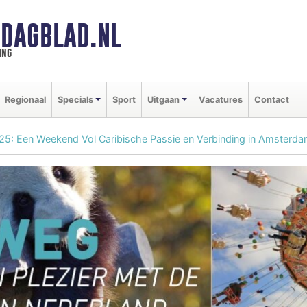
DAGBLAD.NL
ing
Regionaal
Specials
Sport
Uitgaan
Vacatures
Contact
5: Een Weekend Vol Caribische Passie en Verbinding in Amsterda