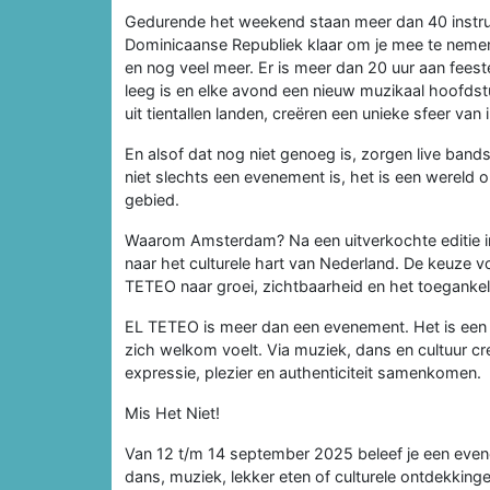
Gedurende het weekend staan meer dan 40 instruc
Dominicaanse Republiek klaar om je mee te nemen 
en nog veel meer. Er is meer dan 20 uur aan feest
leeg is en elke avond een nieuw muzikaal hoofd
uit tientallen landen, creëren een unieke sfeer van
En alsof dat nog niet genoeg is, zorgen live bands
niet slechts een evenement is, het is een wereld 
gebied.
Waarom Amsterdam? Na een uitverkochte editie i
naar het culturele hart van Nederland. De keuze v
TETEO naar groei, zichtbaarheid en het toegankeli
EL TETEO is meer dan een evenement. Het is een 
zich welkom voelt. Via muziek, dans en cultuur cr
expressie, plezier en authenticiteit samenkomen.
Mis Het Niet!
Van 12 t/m 14 september 2025 beleef je een evene
dans, muziek, lekker eten of culturele ontdekking