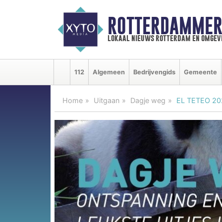
ROTTERDAMMER
lokaal nieuws rotterdam en omgev
112
Algemeen
Bedrijvengids
Gemeente
Home
Uitgaan
Dagje weg
EL TETEO 202