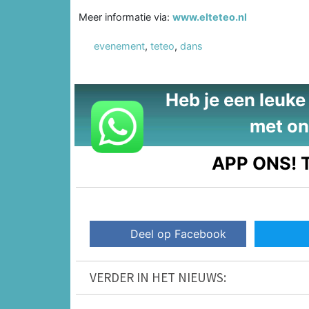
Meer informatie via:
www.elteteo.nl
evenement
,
teteo
,
dans
Heb je een leuke t
met on
APP ONS!
T
Deel op Facebook
VERDER IN HET NIEUWS: