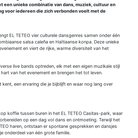
Met een unieke combinatie van dans, muziek, cultuur en
ng voor iedereen die zich verbonden voelt met de
rengt EL TETEO vier culturele dansgenres samen onder één
ombiaanse salsa caleña en Haïtiaanse konpa. Deze unieke
venement en viert de rijke, warme diversiteit van het
verse live bands optreden, elk met een eigen muzikale stijl
hart van het evenement en brengen het tot leven.
t kent, een ervaring die je bijblijft en waar nog lang over
 kop koffie tussen buren in het EL TETEO Casitas-park, waar
rbereiden op een dag vol dans en ontmoeting. Terwijl het
TETEO haren, ontstaan er spontane gesprekken en dansjes
e onderdeel van één grote familie.