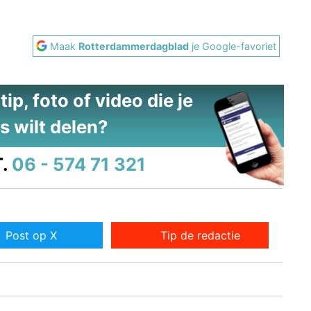
Maak
Rotterdammerdagblad
je Google-favoriet
ip, foto of video die je
s wilt delen?
.
06 - 574 71 321
Post op X
Tip de redactie