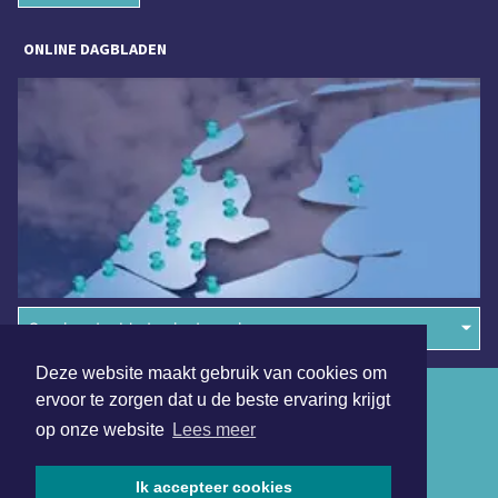
ONLINE DAGBLADEN
Overige dagbladen in de regio
Deze website maakt gebruik van cookies om
Algemene voorwaarden
ervoor te zorgen dat u de beste ervaring krijgt
op onze website
Lees meer
Disclaimer
Privacy Statement
Ik accepteer cookies