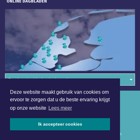
ONLINE DAGBLADEN
Overige dagbladen in de regio
Deze website maakt gebruik van cookies om
Algemene voorwaarden
ervoor te zorgen dat u de beste ervaring krijgt
op onze website
Lees meer
Disclaimer
Privacy Statement
Ik accepteer cookies
Copyright (c) 2026 | Rotterdammerdagblad.nl - Alle rechten
voorbehouden