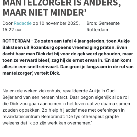
MANTELZORGER IS ANDERS,
MAAR NIET MINDER’
Door
Redactie
op
10 november 2025,
Bron: Gemeente
15:22 uur
Rotterdam
ROTTERDAM - Ze zaten aan tafel 4 jaar geleden, toen Aukje
Baksteen uit Rozenburg opeens vreemd ging praten. Even
dacht haar man Dick dat hij voor de gek werd gehouden, maar
toen ze verward bleef, zag hij de ernst ervan in. ‘En dan komt
alles in een sneltreinvaart. Dan groei je langzaam in de rol van
mantelzorger’, vertelt Dick.
Na enkele weken ziekenhuis, revalideerde Aukje in Oud-
Beijerland van een herseninfarct. Daar begon eigenlijk al de rol
die Dick zou gaan aannemen in het leven dat ze daarna samen
zouden oppakken. Zo hielp hij actief mee met oefeningen in
revalidatiecentrum Rembrandt: ‘De fysiotherapeut grapte
weleens dat ik zo zijn werk kan overnemen.’