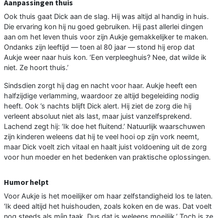
Aanpassingen thuis
Ook thuis gaat Dick aan de slag. Hij was altijd al handig in huis.
Die ervaring kon hij nu goed gebruiken. Hij past allerlei dingen
aan om het leven thuis voor zijn Aukje gemakkelijker te maken.
Ondanks zijn leeftijd — toen al 80 jaar — stond hij erop dat
Aukje weer naar huis kon. ‘Een verpleeghuis? Nee, dat wilde ik
niet. Ze hoort thuis.’
Sindsdien zorgt hij dag en nacht voor haar. Aukje heeft een
halfzijdige verlamming, waardoor ze altijd begeleiding nodig
heeft. Ook ’s nachts blijft Dick alert. Hij ziet de zorg die hij
verleent absoluut niet als last, maar juist vanzelfsprekend.
Lachend zegt hij: ‘Ik doe het fluitend.’ Natuurlijk waarschuwen
zijn kinderen weleens dat hij te veel hooi op zijn vork neemt,
maar Dick voelt zich vitaal en haalt juist voldoening uit de zorg
voor hun moeder en het bedenken van praktische oplossingen.
Humor helpt
Voor Aukje is het moeilijker om haar zelfstandigheid los te laten.
‘Ik deed altijd het huishouden, zoals koken en de was. Dat voelt
nog steeds als míjn taak. Dus dat is weleens moeilijk.’ Toch is ze