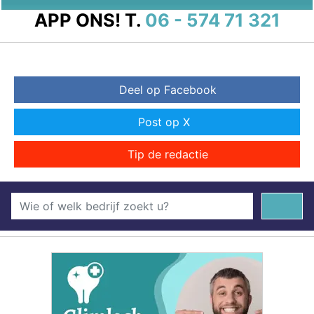
APP ONS!
T.
06 - 574 71 321
Deel op Facebook
Post op X
Tip de redactie