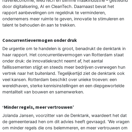
haveneconomie, MedTech en slimme maakindustrie – gesteund
door digitalisering, AI en CleanTech. Daarnaast bevat het
rapport aanbevelingen om regeldruk te verminderen,
ondernemers meer ruimte te geven, innovatie te stimuleren en
talent te behouden én aan te trekken.
Concurrentievermogen onder druk
De urgentie om te handelen is groot, benadrukt de denktank in
haar rapport. Het concurrentievermogen van Rotterdam staat
onder druk: de innovatiekracht neemt af, het aantal
faillissementen stijgt en steeds meer bedrijven overwegen hun
vertrek naar het buitenland. Tegelijkertijd ziet de denktank ook
veel kansen. Rotterdam beschikt over unieke troeven: een
wereldhaven, sterke kennisinstellingen en een diepgewortelde
mentaliteit van bouwen en samenwerken.
‘Minder regels, meer vertrouwen’
Jolanda Jansen, voorzitter van de Denktank, waardeert het dat
de gemeenteraad hen om dit advies heeft gevraagd. ‘We vragen
om minder regels die ons belemmeren, en meer vertrouwen om