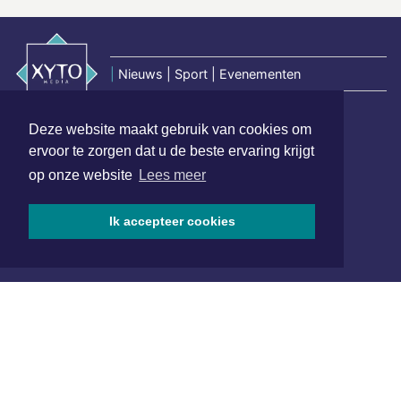
|
Nieuws | Sport | Evenementen
Deze website maakt gebruik van cookies om
Hoofdvestiging:
ervoor te zorgen dat u de beste ervaring krijgt
van Benthuizenlaan 1
op onze website
Lees meer
1701 BZ Heerhugowaard
072 8200 600
Ik accepteer cookies
redactie@xyto.nl
www.xyto.nl
SOCIAL MEDIA
NIEUWSBRIEF AANMELDEN
Schrijf je in voor onze nieuwsbrief en krijg wekelijks een