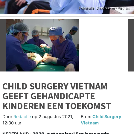
Vorige
V
CHILD SURGERY VIETNAM
GEEFT GEHANDICAPTE
KINDEREN EEN TOEKOMST
Door
Redactie
op
2 augustus 2021,
Bron:
Child Surgery
12:30 uur
Vietnam
NEDERLAND -
2020, wat een jaar! Een jaar waarin