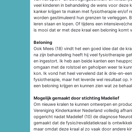
veel kinderen in behandeling de wens voor deze kr
kanker krijgen te maken met fysiotherapie en/of r
worden gestimuleerd hun grenzen te verleggen. B
leren staan en lopen. Of tijdens een intensieve
is mooi dat er met deze kraal een beloning komt 
Beloning
Ook Mees (18) vindt het een goed idee dat de kra
na zijn behandeling heeft hij veel fysiotherapie
en ingestort. Ik heb aan beide kanten een heuppr
omgaan met de rolstoel en geholpen weer te kunnen
kon. Ik vond het heel vervelend dat ik drie-en-ee
fysiotherapie, maar het leverde wel resultaat op. H
een beloning krijgen en kunnen zien wat ze behaa
Mogelijk gemaakt door stichting Madelief
Om nieuwe kralen te kunnen ontwerpen en producer
Vereniging Kinderkanker Nederland volledig afhanke
opgericht nadat Madelief (10) de diagnose Neurob
gemaakt dat de fysio/revalidatiekraal is ontwikkeld
maar omdat deze kraal al zo vaak door andere ki