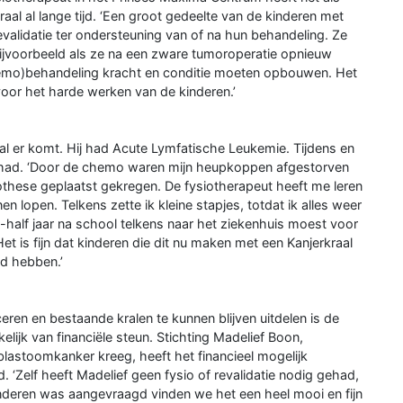
aal al lange tijd. ‘Een groot gedeelte van de kinderen met
evalidatie ter ondersteuning van of na hun behandeling. Ze
ijvoorbeeld als ze na een zware tumoroperatie opnieuw
(chemo)behandeling kracht en conditie moeten opbouwen. Het
voor het harde werken van de kinderen.’
al er komt. Hij had Acute Lymfatische Leukemie. Tijdens en
 gehad. ‘Door de chemo waren mijn heupkoppen afgestorven
othese geplaatst gekregen. De fysiotherapeut heeft me leren
 lopen. Telkens zette ik kleine stapjes, totdat ik alles weer
n-half jaar na school telkens naar het ziekenhuis moest voor
et is fijn dat kinderen die dit nu maken met een Kanjerkraal
ld hebben.’
en en bestaande kralen te kunnen blijven uitdelen is de
lijk van financiële steun. Stichting Madelief Boon,
lastoomkanker kreeg, heeft het financieel mogelijk
. ‘Zelf heeft Madelief geen fysio of revalidatie nodig gehad,
nderen was aangevraagd vinden we het een heel mooi en fijn