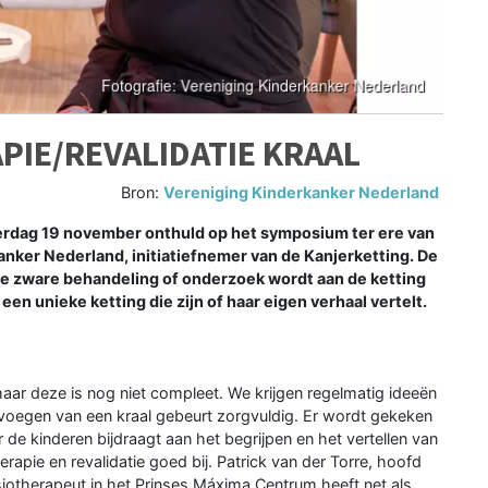
PIE/REVALIDATIE KRAAL
Bron:
Vereniging Kinderkanker Nederland
zaterdag 19 november onthuld op het symposium ter ere van
anker Nederland, initiatiefnemer van de Kanjerketting. De
ke zware behandeling of onderzoek wordt aan de ketting
en unieke ketting die zijn of haar eigen verhaal vertelt.
maar deze is nog niet compleet. We krijgen regelmatig ideeën
evoegen van een kraal gebeurt zorgvuldig. Er wordt gekeken
r de kinderen bijdraagt aan het begrijpen en het vertellen van
erapie en revalidatie goed bij. Patrick van der Torre, hoofd
iotherapeut in het Prinses Máxima Centrum heeft net als