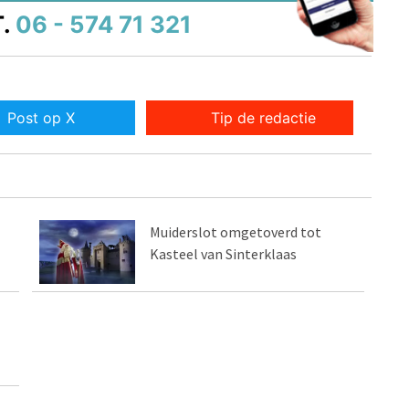
.
06 - 574 71 321
Post op X
Tip de redactie
Muiderslot omgetoverd tot
Kasteel van Sinterklaas