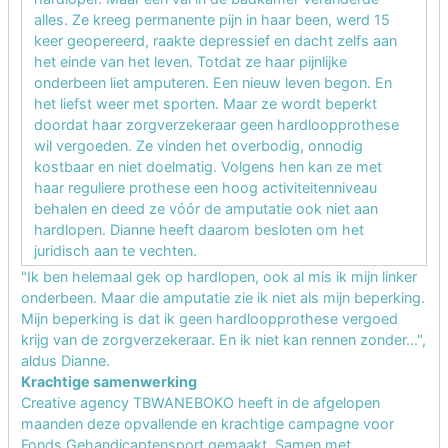
alles. Ze kreeg permanente pijn in haar been, werd 15
keer geopereerd, raakte depressief en dacht zelfs aan
het einde van het leven. Totdat ze haar pijnlijke
onderbeen liet amputeren. Een nieuw leven begon. En
het liefst weer met sporten. Maar ze wordt beperkt
doordat haar zorgverzekeraar geen hardloopprothese
wil vergoeden. Ze vinden het overbodig, onnodig
kostbaar en niet doelmatig. Volgens hen kan ze met
haar reguliere prothese een hoog activiteitenniveau
behalen en deed ze vóór de amputatie ook niet aan
hardlopen. Dianne heeft daarom besloten om het
juridisch aan te vechten.
"Ik ben helemaal gek op hardlopen, ook al mis ik mijn linker
onderbeen. Maar die amputatie zie ik niet als mijn beperking.
Mijn beperking is dat ik geen hardloopprothese vergoed
krijg van de zorgverzekeraar. En ik niet kan rennen zonder...",
aldus Dianne.
Krachtige samenwerking
Creative agency TBWANEBOKO heeft in de afgelopen
maanden deze opvallende en krachtige campagne voor
Fonds Gehandicaptensport gemaakt. Samen met