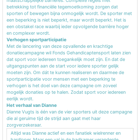
maatschappelijke barrières. Complexe regels met
betrekking tot financiële tegemoetkoming zorgen dat
sporten of bewegen bijna onmogelijk wordt. De sporter met
een beperking is niet beperkt, maar wordt beperkt. Het is
een obstakel race waarbij ieder opvolgende barrière hoger
en complexer wordt.
Verhogen sportparticipatie
Met de lancering van deze opvallende en krachtige
donatiecampagne wil Fonds Gehandicaptensport laten zien
dat sport voor iedereen toegankelijk moet zijn. En dat de
uitgangspunten aan de start voor iedere sporter gelijk
moeten zijn. Om dát te kunnen realiseren en daarmee de
sportparticipatie voor mensen met een beperking te
verhogen is het doel van deze campagne om zoveel
mogelijk donaties op te halen. Zodat sport voor iedereen
eerlijk wordt.
Het verhaal van Dianne
Dianne Vugts is één van de vier sporters uit deze campagne
die al geruime tijd de strijd aan gaat met haar
zorgverzekeraar.
Altijd was Dianne actief en een fanatiek wielrenner en
hardloper. Maar een val in de badkamer veranderde