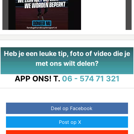
Vorige
Vo
Heb je een leuke tip, foto of video die je
met ons wilt delen?
APP ONS!
T.
06 - 574 71 321
Deel op Facebook
Post op X