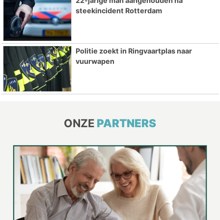
22-jarige man aangehouden na
steekincident Rotterdam
Politie zoekt in Ringvaartplas naar
vuurwapen
ONZE
PARTNERS