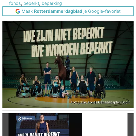
fonds
,
beperkt
,
beperking
Maak
Rotterdammerdagblad
je Google-favoriet