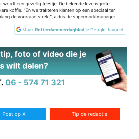
wordt een gezellig feestje. De bekende levensgrote
ere koffie. "En we trakteren klanten op een speciaal ter
zolang de voorraad strekt", aldus de supermarktmanager.
Maak
Rotterdammerdagblad
je Google-favoriet
ip, foto of video die je
s wilt delen?
.
06 - 574 71 321
Post op X
Tip de redactie