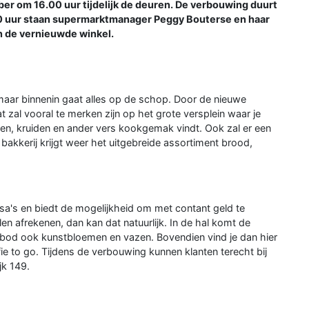
er om 16.00 uur tijdelijk de deuren. De verbouwing duurt
0 uur staan supermarktmanager Peggy Bouterse en haar
n de vernieuwde winkel.
maar binnenin gaat alles op de schop. Door de nieuwe
t zal vooral te merken zijn op het grote versplein waar je
jden, kruiden en ander vers kookgemak vindt. Ook zal er een
 bakkerij krijgt weer het uitgebreide assortiment brood,
ssa's en biedt de mogelijkheid om met contant geld te
len afrekenen, dan kan dat natuurlijk. In de hal komt de
nbod ook kunstbloemen en vazen. Bovendien vind je dan hier
e to go. Tijdens de verbouwing kunnen klanten terecht bij
jk 149.