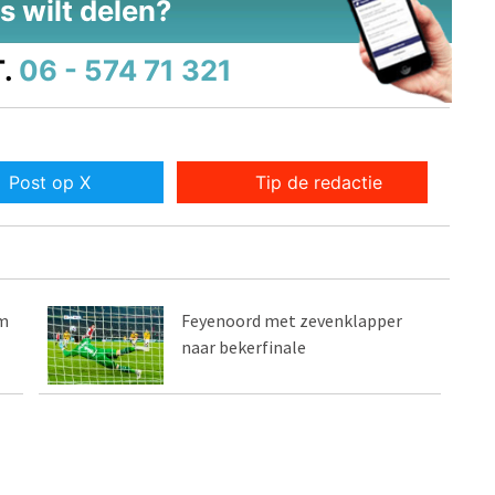
s wilt delen?
.
06 - 574 71 321
Post op X
Tip de redactie
em
Feyenoord met zevenklapper
naar bekerfinale