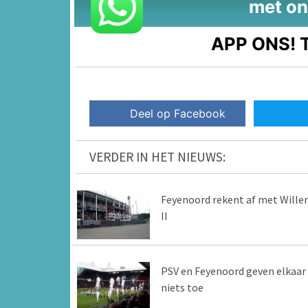
met on
APP ONS!
T
Deel op Facebook
VERDER IN HET NIEUWS:
Feyenoord rekent af met Will
II
PSV en Feyenoord geven elkaar
niets toe