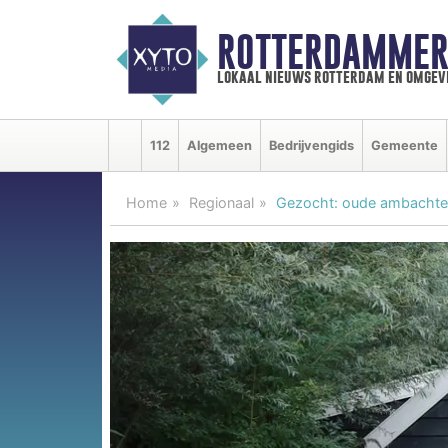
ROTTERDAMMER
lokaal nieuws rotterdam en omgev
112
Algemeen
Bedrijvengids
Gemeente
Home
Regionaal
Gezocht: oude ambacht