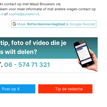
t contact op met Maud Brouwers via
Neem voor meer informatie of met andere vragen contact op
nl
of
sophie@synerkri.nl
.
Maak
Rotterdammerdagblad
je Google-favoriet
ip, foto of video die je
s wilt delen?
.
06 - 574 71 321
Post op X
Tip de redactie