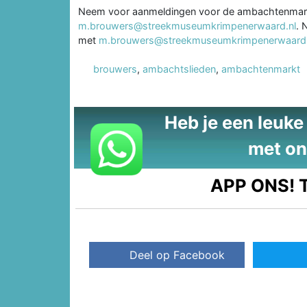
Neem voor aanmeldingen voor de ambachtenmark
m.brouwers@streekmuseumkrimpenerwaard.nl
. 
met
m.brouwers@streekmuseumkrimpenerwaard.
brouwers
,
ambachtslieden
,
ambachtenmarkt
Heb je een leuke t
met on
APP ONS!
T
Deel op Facebook