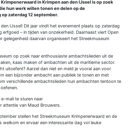
rimpenerwaard in Krimpen aan den IJssel is op zoek
die hun werk willen tonen en delen op de
op zaterdag 12 september.
en IJssel! Dit jaar vindt het evenement plaats op zaterdag
g erfgoed – in tijden van onzekerheid. Daarnaast viert Open
Ter gelegenheid daarvan organiseert het Streekmuseum
.
useum op zoek naar enthousiaste ambachtslieden uit de
maken, kaas maken of ambachten uit de maritieme sector.
ht uitoefent? Aarzel dan niet en meld je vooral aan voor
om een bijzonder ambacht aan publiek te tonen en met
 om verschillende ambachtslieden hun ambachten tentoon te
e oefenen.
-mail te sturen naar
r attentie van Maud Brouwers.
ptember stellen het Streekmuseum Krimpenerwaard en de
s welkom en ervaar een interessante dag vol leuke