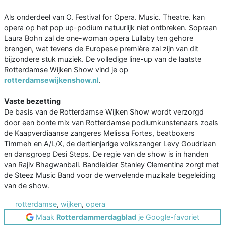
Als onderdeel van O. Festival for Opera. Music. Theatre. kan
opera op het pop up-podium natuurlijk niet ontbreken. Sopraan
Laura Bohn zal de one-woman opera Lullaby ten gehore
brengen, wat tevens de Europese première zal zijn van dit
bijzondere stuk muziek. De volledige line-up van de laatste
Rotterdamse Wijken Show vind je op
rotterdamsewijkenshow.nl
.
Vaste bezetting
De basis van de Rotterdamse Wijken Show wordt verzorgd
door een bonte mix van Rotterdamse podiumkunstenaars zoals
de Kaapverdiaanse zangeres Melissa Fortes, beatboxers
Timmeh en A/L/X, de dertienjarige volkszanger Levy Goudriaan
en dansgroep Desi Steps. De regie van de show is in handen
van Rajiv Bhagwanbali. Bandleider Stanley Clementina zorgt met
de Steez Music Band voor de wervelende muzikale begeleiding
van de show.
rotterdamse
,
wijken
,
opera
Maak
Rotterdammerdagblad
je Google-favoriet