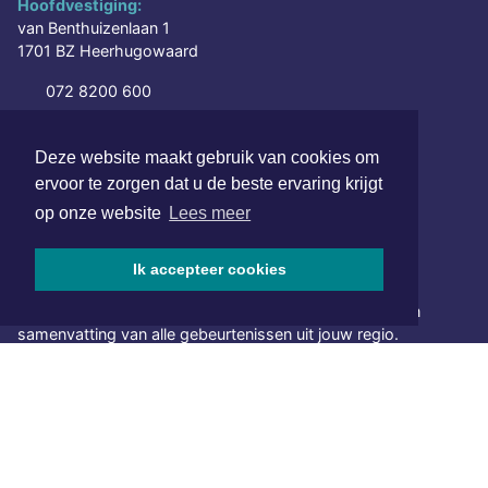
Hoofdvestiging:
van Benthuizenlaan 1
1701 BZ Heerhugowaard
072 8200 600
redactie@xyto.nl
www.xyto.nl
Deze website maakt gebruik van cookies om
ervoor te zorgen dat u de beste ervaring krijgt
SOCIAL MEDIA
op onze website
Lees meer
Ik accepteer cookies
NIEUWSBRIEF AANMELDEN
Schrijf je in voor onze nieuwsbrief en krijg wekelijks een
samenvatting van alle gebeurtenissen uit jouw regio.
Aanmelden
ONLINE DAGBLADEN