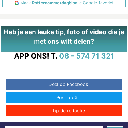
Maak
Rotterdammerdagblad
je Google-favoriet
Heb je een leuke tip, foto of video die je
met ons wilt delen?
APP ONS!
T.
06 - 574 71 321
Deel op Facebook
Post op X
Tip de redactie