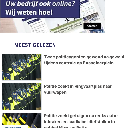
MEEST GELEZEN
Twee politieagenten gewond na geweld
tijdens controle op Bospolderplein
Politie zoekt in Ringvaartplas naar
vuurwapen
Politie zoekt getuigen na reeks auto-
inbraken en laadkabel diefstallen in
gebied Maas en Rotte