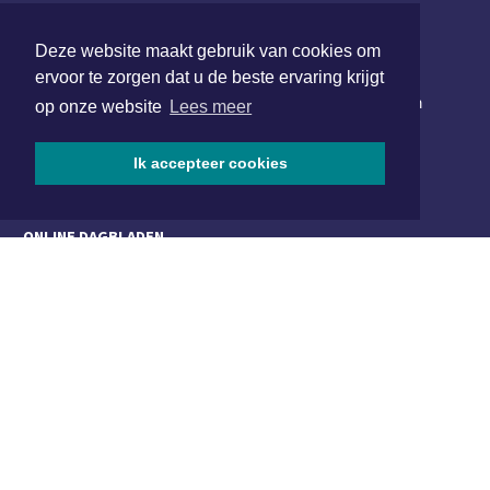
Deze website maakt gebruik van cookies om
NIEUWSBRIEF AANMELDEN
ervoor te zorgen dat u de beste ervaring krijgt
Schrijf je in voor onze nieuwsbrief en krijg wekelijks een
op onze website
Lees meer
samenvatting van alle gebeurtenissen uit jouw regio.
Ik accepteer cookies
Aanmelden
ONLINE DAGBLADEN