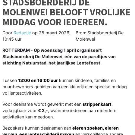
STADSBOERDERIJ DE
MOLENWEI BELOOFT VROLIJKE
MIDDAG VOOR IEDEREEN.
Door
Redactie
op
25 maart 2026,
Bron: Stadsboerderij De
10:45 uur
Molenwei
ROTTERDAM - Op woensdag 1 april organiseert
Stadsboerderij De Molenwei, één van de pareltjes van
stichting Natuurstad, het jaarlijkse Lentefeest.
Tussen
13:00 en 16:00 uur
kunnen kinderen, families en
buurtbewoners genieten van een kleurrijke en speelse middag
vol lenteactiviteiten.
Voor deelname wordt gewerkt met een
strippenkaart
,
verkrijgbaar voor
€ 2,-
, waarmee iedereen aan meerdere
activiteiten kan meedoen.
Bezoekers kunnen deelnemen aan
eieren zoeken, eieren
verven, een lenteschilderij maken
en verschillende andere