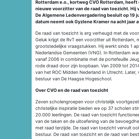
Rotterdam e.o., kortweg CVO Rotterdam, heeft
nieuwe voorzitter van de raad van toezicht. Hij 
De Algemene Ledenvergadering besluit op 19 ju
datum neemt ook Gyzlene Kramer na acht jaar afs
De raad van toezicht is erg verheugd met de voo
Geluk krijgt de RvT een voorzitter uit Rotterdam, 
grootstedelijke vraagstukken. Hij werkt sinds 1 ap
Nederlandse Gemeenten (VNG). In Rotterdam was
vanaf 2006 in combinatie met de portefeuille Jeu
rode draad door zijn loopbaan. Van 2009 tot 2014
van het ROC Midden Nederland in Utrecht. Later, v
bestuur van De Haagse Hogeschool.
Over CVO en de raad van toezicht
Zeven scholengroepen voor christelijk voortgez
christelijke inspiratie bieden we op 37 scholen 
20.000 leerlingen. De raad van toezicht functionee
van de taken en de uitoefening van de bevoegdhe
met raad terzijde. De raad van toezicht vervult o
bestuur. De raad van toezicht en de raad van bes