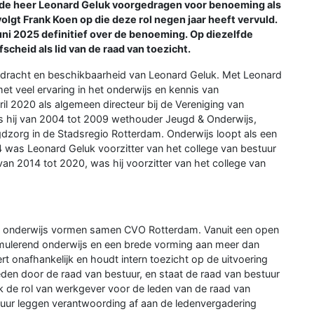
 de heer Leonard Geluk voorgedragen voor benoeming als
volgt Frank Koen op die deze rol negen jaar heeft vervuld.
ni 2025 definitief over de benoeming. Op diezelfde
cheid als lid van de raad van toezicht.
rdracht en beschikbaarheid van Leonard Geluk. Met Leonard
met veel ervaring in het onderwijs en kennis van
ril 2020 als algemeen directeur bij de Vereniging van
 hij van 2004 tot 2009 wethouder Jeugd & Onderwijs,
gdzorg in de Stadsregio Rotterdam. Onderwijs loopt als een
 was Leonard Geluk voorzitter van het college van bestuur
an 2014 tot 2020, was hij voorzitter van het college van
et onderwijs vormen samen CVO Rotterdam. Vanuit een open
stimulerend onderwijs en een brede vorming aan meer dan
rt onafhankelijk en houdt intern toezicht op de uitvoering
den door de raad van bestuur, en staat de raad van bestuur
ok de rol van werkgever voor de leden van de raad van
tuur leggen verantwoording af aan de ledenvergadering