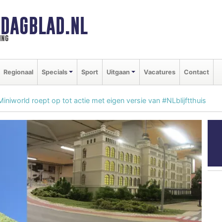
DAGBLAD.NL
ing
Regionaal
Specials
Sport
Uitgaan
Vacatures
Contact
niworld roept op tot actie met eigen versie van #NLblijftthuis