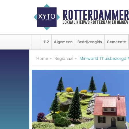
ROTTERDAMMER
lokaal nieuws rotterdam en omgev
112
Algemeen
Bedrijvengids
Gemeente
Home
Regionaal
Miniworld Thuisbezorgd Mi