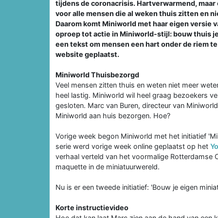
tijdens de coronacrisis. Hartverwarmend, maar 
voor alle mensen die al weken thuis zitten en 
Daarom komt Miniworld met haar eigen versie va
oproep tot actie in Miniworld-stijl: bouw thuis
een tekst om mensen een hart onder de riem te
website geplaatst.
Miniworld Thuisbezorgd
Veel mensen zitten thuis en weten niet meer wete
heel lastig. Miniworld wil heel graag bezoekers v
gesloten. Marc van Buren, directeur van Miniworld
Miniworld aan huis bezorgen. Hoe?
Vorige week begon Miniworld met het initiatief 'Mi
serie werd vorige week online geplaatst op het
Y
verhaal verteld van het voormalige Rotterdamse 
maquette in de miniatuurwereld.
Nu is er een tweede initiatief: 'Bouw je eigen minia
Korte instructievideo
Hoe dat kan laat Marc zien aan de hand van een 