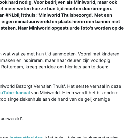
ook hard nodig. Voor bedrijven als Miniworld, maar ook
niet meer weten hoe ze hun tijd moeten doorbrengen.
n #NLblijftthuis: 'Miniworld Thuisbezorgd'. Met een
 je eigen miniatuurwereld en plaats hierin een banner met
 steken. Naar Miniworld opgestuurde foto's worden op de
n wat wat ze met hun tijd aanmoeten. Vooral met kinderen
ermaken en inspireren, maar haar deuren zijn voorlopig
 Rotterdam, kreeg een idee om hier iets aan te doen:
niworld Bezorgt Verhalen Thuis'. Het eerste verhaal in deze
ouTube-kanaal
van Miniworld. Hierin wordt het bijzondere
Coolsingelziekenhuis aan de hand van de gelijknamige
tuurwereld'.
korte
instructievideo
. Met huis-, tuin en keukenmaterialen