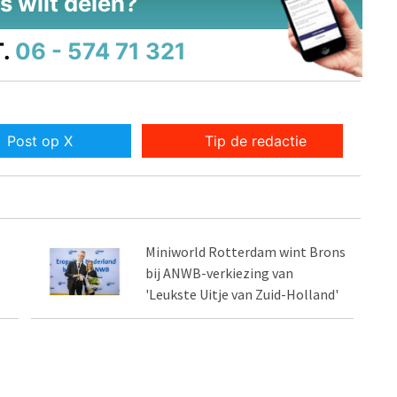
s wilt delen?
.
06 - 574 71 321
Post op X
Tip de redactie
Miniworld Rotterdam wint Brons
bij ANWB-verkiezing van
'Leukste Uitje van Zuid-Holland'