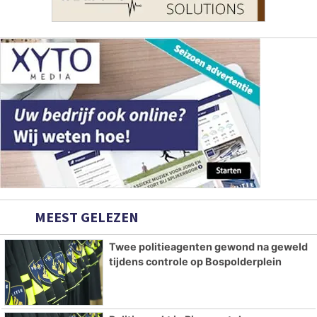
MEEST GELEZEN
Twee politieagenten gewond na geweld
tijdens controle op Bospolderplein