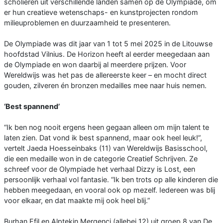
scholieren uit verschillende landen samen op de Olympiade, om
er hun creatieve wetenschaps- en kunstprojecten rondom
milieuproblemen en duurzaamheid te presenteren.
De Olympiade was dit jaar van 1 tot 5 mei 2025 in de Litouwse
hoofdstad Vilnius. De Horizon heeft al eerder meegedaan aan
de Olympiade en won daarbij al meerdere prijzen. Voor
Wereldwijs was het pas de allereerste keer – en mocht direct
gouden, zilveren én bronzen medailles mee naar huis nemen.
‘Best spannend’
“Ik ben nog nooit ergens heen gegaan alleen om mijn talent te
laten zien. Dat vond ik best spannend, maar ook heel leuk!”,
vertelt Jaeda Hoesseinbaks (11) van Wereldwijs Basisschool,
die een medaille won in de categorie Creatief Schrijven. Ze
schreef voor de Olympiade het verhaal Dizzy is Lost, een
persoonlijk verhaal vol fantasie. “Ik ben trots op alle kinderen die
hebben meegedaan, en vooral ook op mezelf. Iedereen was blij
voor elkaar, en dat maakte mij ook heel blij.”
Burhan Efil en Alptekin Mergenci (allebei 12) uit groep 8 van De