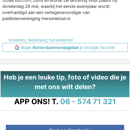
(zoals bol.com, Libris en Bruna) De lancering vindt plaats op
donderdag 28 mei, waarbij het eerste exemplaar wordt
overhandigd aan een vertegenwoordiger van
patiëntenvereniging Hersenletsel.nl.
kinderen
,
nederland
,
hersenletsel
Maak
Rotterdammerdagblad
je Google-favoriet
Heb je een leuke tip, foto of video die je
met ons wilt delen?
APP ONS!
T.
06 - 574 71 321