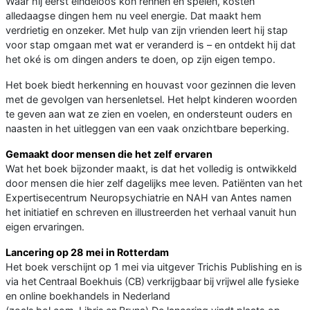
Waar hij eerst eindeloos kon rennen en spelen, kosten
alledaagse dingen hem nu veel energie. Dat maakt hem
verdrietig en onzeker. Met hulp van zijn vrienden leert hij stap
voor stap omgaan met wat er veranderd is – en ontdekt hij dat
het oké is om dingen anders te doen, op zijn eigen tempo.
Het boek biedt herkenning en houvast voor gezinnen die leven
met de gevolgen van hersenletsel. Het helpt kinderen woorden
te geven aan wat ze zien en voelen, en ondersteunt ouders en
naasten in het uitleggen van een vaak onzichtbare beperking.
Gemaakt door mensen die het zelf ervaren
Wat het boek bijzonder maakt, is dat het volledig is ontwikkeld
door mensen die hier zelf dagelijks mee leven. Patiënten van het
Expertisecentrum Neuropsychiatrie en NAH van Antes namen
het initiatief en schreven en illustreerden het verhaal vanuit hun
eigen ervaringen.
Lancering op 28 mei in Rotterdam
Het boek verschijnt op 1 mei via uitgever Trichis Publishing en is
via het Centraal Boekhuis (CB) verkrijgbaar bij vrijwel alle fysieke
en online boekhandels in Nederland