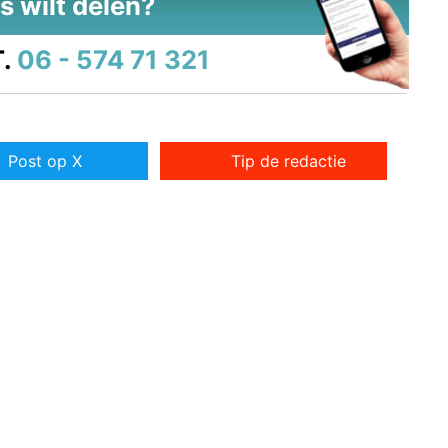
s wilt delen?
.
06 - 574 71 321
Post op X
Tip de redactie