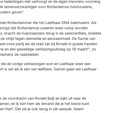
e belastingen niet verhoogt en de eigen inwoners voorrang
dA lastenverzwaringen voor Rotterdamse huishoudens,
ouders geven".
erkende Rotterdammer die het Leefbaar-DNA belichaamt. Als
gezorgd dat Rotterdamse ouderen weer volop worden
s, bracht de huismeesters terug in de seniorenflats, breidde
in de strijd tegen dementie en eenzaamheid. De fractie van
wel onze partij als de stad zijn bij Ronald in goede handen.
e en een geweldige verkiezingsuitslag op 18 maart!'", zo
 namens de raadsleden.
 die de vorige verkiezingen won en Leefbaar weer een
rt is net als ik een oer-leefbare. Samen gaan we Leefbaar
de voordracht van Ronald Buijt en kijkt uit naar de
men, en ik ken hem als iemand die je het beste kunt
 Hart'. Dat zie je ook terug in zijn aanpak. Neem