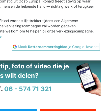
fkomstig uit Oost-Europa. Ronald treedt stevig op waar
dt mensen de helpende hand — richting werk of terugkeer
icieel voor als lijsttrekker tijdens een Algemene
 de verkiezingscampagne zal worden gegeven.
arte welkom om te helpen bij onze verkiezingscampagne,
er
.
Maak
Rotterdammerdagblad
je Google-favoriet
ip, foto of video die je
s wilt delen?
.
06 - 574 71 321