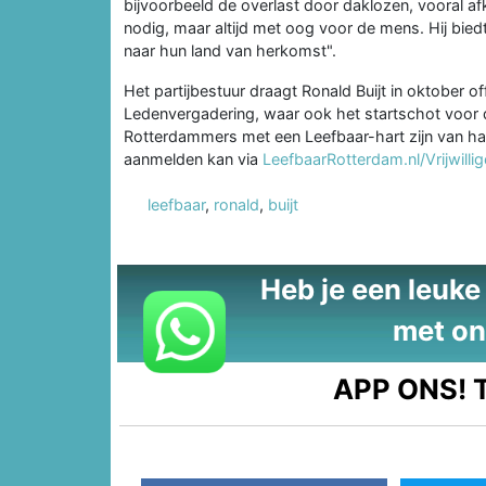
bijvoorbeeld de overlast door daklozen, vooral a
nodig, maar altijd met oog voor de mens. Hij bie
naar hun land van herkomst".
Het partijbestuur draagt Ronald Buijt in oktober off
Ledenvergadering, waar ook het startschot voor
Rotterdammers met een Leefbaar-hart zijn van h
aanmelden kan via
LeefbaarRotterdam.nl/Vrijwillig
leefbaar
,
ronald
,
buijt
Heb je een leuke t
met on
APP ONS!
T