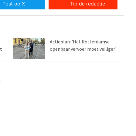
Post op X
Tip de redactie
Actieplan: 'Het Rotterdamse
t
openbaar vervoer moet veiliger'
n