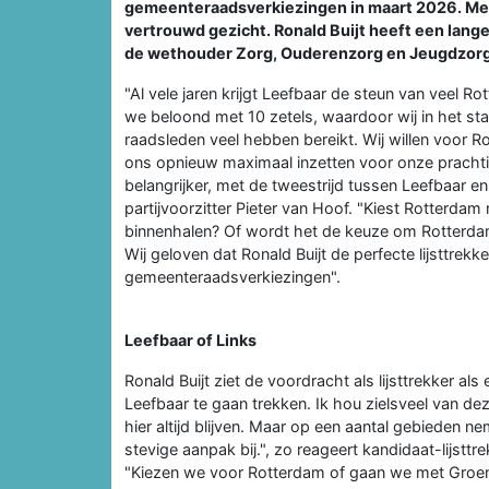
gemeenteraadsverkiezingen in maart 2026. Met 
vertrouwd gezicht. Ronald Buijt heeft een lang
de wethouder Zorg, Ouderenzorg en Jeugdzorg
"Al vele jaren krijgt Leefbaar de steun van veel R
we beloond met 10 zetels, waardoor wij in het s
raadsleden veel hebben bereikt. Wij willen voor R
ons opnieuw maximaal inzetten voor onze prachti
belangrijker, met de tweestrijd tussen Leefbaar 
partijvoorzitter Pieter van Hoof. "Kiest Rotterda
binnenhalen? Of wordt het de keuze om Rotterdam
Wij geloven dat Ronald Buijt de perfecte lijsttrekk
gemeenteraadsverkiezingen".
Leefbaar of Links
Ronald Buijt ziet de voordracht als lijsttrekker als
Leefbaar te gaan trekken. Ik hou zielsveel van de
hier altijd blijven. Maar op een aantal gebieden 
stevige aanpak bij.", zo reageert kandidaat-lijsttre
"Kiezen we voor Rotterdam of gaan we met Groe