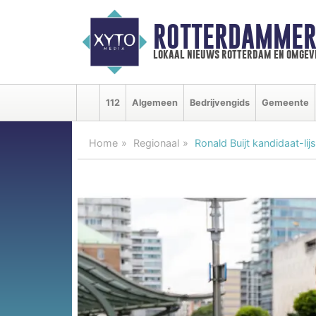
ROTTERDAMMER
lokaal nieuws rotterdam en omgev
112
Algemeen
Bedrijvengids
Gemeente
Home
Regionaal
Ronald Buijt kandidaat-li