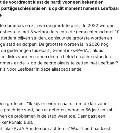
de voordracht kiest de partij voor een bekend en
e partijgeschiedenis en is op dit moment namens Leefbaar
.
otterdammers en zijn we de grootste partij. In 2022 werden
tadsbestuur met 3 wethouders en in de gemeenteraad met 10
otterdam blijven strijden, opnieuw de grootste worden en
ge stad en dorpen. De grootste worden is in 2026 nóg
en de gedwongen fusiepartij GroenLinks-PvdA.", aldus
m met links voor een open deuren beleid en achterstanden
mers eindelijk op de eerste plaats te zetten met Leefbaar?
er is voor Leefbaar in deze allesbepalende
 een grote eer. "Ik kijk er enorm naar uit om de kar voor
ze prachtige stad, ben er geboren, woon er 56 jaar en zal
nemen de problemen in de stad weer toe. Daar past een
kker Ronald Buijt.
nLinks-PvdA Amsterdam achterna? Waar Leefbaar kiest