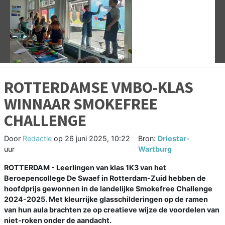
Vorige
V
ROTTERDAMSE VMBO-KLAS
WINNAAR SMOKEFREE
CHALLENGE
Door
Redactie
op
26 juni 2025, 10:22
Bron:
Driestar-
uur
Wartburg
ROTTERDAM - Leerlingen van klas 1K3 van het
Beroepencollege De Swaef in Rotterdam-Zuid hebben de
hoofdprijs gewonnen in de landelijke Smokefree Challenge
2024-2025. Met kleurrijke glasschilderingen op de ramen
van hun aula brachten ze op creatieve wijze de voordelen van
niet-roken onder de aandacht.