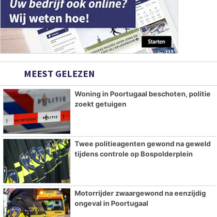
MEEST GELEZEN
Woning in Poortugaal beschoten, politie
zoekt getuigen
Twee politieagenten gewond na geweld
tijdens controle op Bospolderplein
Motorrijder zwaargewond na eenzijdig
ongeval in Poortugaal