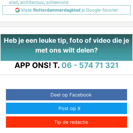
stad
,
architectuur
,
schiemond
Maak
Rotterdammerdagblad
je Google-favoriet
Heb je een leuke tip, foto of video die je
met ons wilt delen?
APP ONS!
T.
06 - 574 71 321
Deel op Facebook
Post op X
Tip de redactie