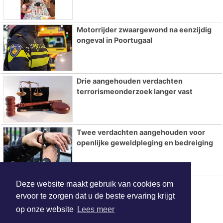
Motorrijder zwaargewond na eenzijdig
ongeval in Poortugaal
Drie aangehouden verdachten
terrorismeonderzoek langer vast
Twee verdachten aangehouden voor
openlijke geweldpleging en bedreiging
22-jarige man aangehouden na
Deze website maakt gebruik van cookies om
steekincident Rotterdam
ervoor te zorgen dat u de beste ervaring krijgt
op onze website
Lees meer