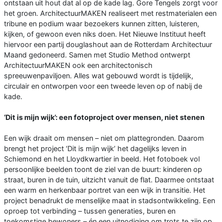
ontstaan uit hout dat al op de kade lag. Gore Tengels zorgt voor
het groen. ArchitectuurMAKEN realiseert met restmaterialen een
tribune en podium waar bezoekers kunnen zitten, luisteren,
kijken, of gewoon even niks doen. Het Nieuwe Instituut heeft
hiervoor een partij douglashout aan de Rotterdam Architectuur
Maand gedoneerd. Samen met Studio Method ontwerpt
ArchitectuurMAKEN ook een architectonisch
spreeuwenpaviljoen. Alles wat gebouwd wordt is tijdelijk,
circulair en ontworpen voor een tweede leven op of nabij de
kade.
‘Dit is mijn wijk’: een fotoproject over mensen, niet stenen
Een wijk draait om mensen – niet om plattegronden. Daarom
brengt het project ‘Dit is mijn wijk’ het dagelijks leven in
Schiemond en het Lloydkwartier in beeld. Het fotoboek vol
persoonlijke beelden toont de ziel van de buurt: kinderen op
straat, buren in de tuin, uitzicht vanuit de flat. Daarmee ontstaat
een warm en herkenbaar portret van een wijk in transitie. Het
project benadrukt de menselijke maat in stadsontwikkeling. Een
oproep tot verbinding – tussen generaties, buren en
toekomstige bewoners – én een uitnodiging om trots te zijn op