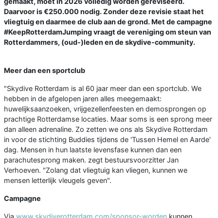
gemaakt, moet in 2026 volledig worden gereviseerd.
Daarvoor is €250.000 nodig. Zonder deze revisie staat het
vliegtuig en daarmee de club aan de grond. Met de campagne
#KeepRotterdamJumping vraagt de vereniging om steun van
Rotterdammers, (oud-)leden en de skydive-community.
Meer dan een sportclub
"Skydive Rotterdam is al 60 jaar meer dan een sportclub. We
hebben in de afgelopen jaren alles meegemaakt:
huwelijksaanzoeken, vrijgezellenfeesten en demosprongen op
prachtige Rotterdamse locaties. Maar soms is een sprong meer
dan alleen adrenaline. Zo zetten we ons als Skydive Rotterdam
in voor de stichting Buddies tijdens de 'Tussen Hemel en Aarde'
dag. Mensen in hun laatste levensfase kunnen dan een
parachutesprong maken. zegt bestuursvoorzitter Jan
Verhoeven. "Zolang dat vliegtuig kan vliegen, kunnen we
mensen letterlijk vleugels geven".
Campagne
Via
www.skydiverotterdam.com/sponsor-worden
kunnen