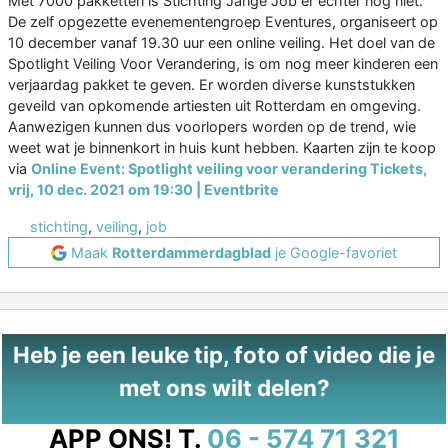
Met 7000 pakketten is Stichting Jarige Job er echter nog niet.
De zelf opgezette evenementengroep Eventures, organiseert op
10 december vanaf 19.30 uur een online veiling. Het doel van de
Spotlight Veiling Voor Verandering, is om nog meer kinderen een
verjaardag pakket te geven. Er worden diverse kunststukken
geveild van opkomende artiesten uit Rotterdam en omgeving.
Aanwezigen kunnen dus voorlopers worden op de trend, wie
weet wat je binnenkort in huis kunt hebben. Kaarten zijn te koop
via
Online Event: Spotlight veiling voor verandering Tickets,
vrij, 10 dec. 2021 om 19:30 | Eventbrite
stichting
,
veiling
,
job
Maak
Rotterdammerdagblad
je Google-favoriet
Heb je een leuke tip, foto of video die je
met ons wilt delen?
APP ONS!
T.
06 - 574 71 321