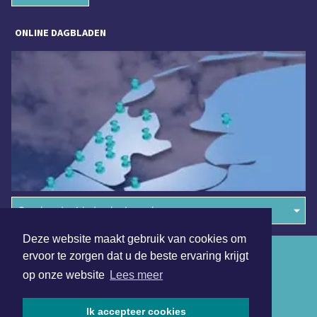
ONLINE DAGBLADEN
Overige dagbladen in de regio
Deze website maakt gebruik van cookies om
Algemene voorwaarden
ervoor te zorgen dat u de beste ervaring krijgt
op onze website
Lees meer
Disclaimer
Privacy Statement
Ik accepteer cookies