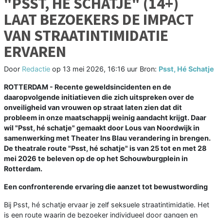
"PSST, HÉ SCHATJE" (14+)
LAAT BEZOEKERS DE IMPACT
VAN STRAATINTIMIDATIE
ERVAREN
Door
Redactie
op
13 mei 2026, 16:16 uur
Bron:
Psst, Hé Schatje
ROTTERDAM - Recente geweldsincidenten en de
daaropvolgende initiatieven die zich uitspreken over de
onveiligheid van vrouwen op straat laten zien dat dit
probleem in onze maatschappij weinig aandacht krijgt. Daar
wil "Psst, hé schatje" gemaakt door Lous van Noordwijk in
samenwerking met Theater Ins Blau verandering in brengen.
De theatrale route "Psst, hé schatje" is van 25 tot en met 28
mei 2026 te beleven op de op het Schouwburgplein in
Rotterdam.
Een confronterende ervaring die aanzet tot bewustwording
Bij Psst, hé schatje ervaar je zelf seksuele straatintimidatie. Het
is een route waarin de bezoeker individueel door gangen en