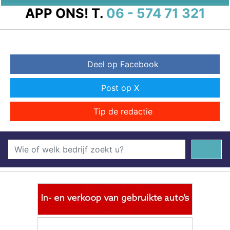
APP ONS!
T.
06 - 574 71 321
Deel op Facebook
Post op X
Tip de redactie