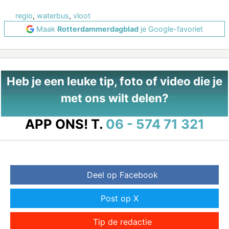
regio
,
waterbus
,
vloot
Maak
Rotterdammerdagblad
je Google-favoriet
Heb je een leuke tip, foto of video die je
met ons wilt delen?
APP ONS!
T.
06 - 574 71 321
Deel op Facebook
Post op X
Tip de redactie