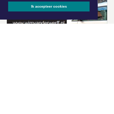
Ik accepteer cookies
|
Nieuws | Sport | Evenementen
Hoofdvestiging:
van Benthuizenlaan 1
1701 BZ Heerhugowaard
072 8200 600
redactie@xyto.nl
www.xyto.nl