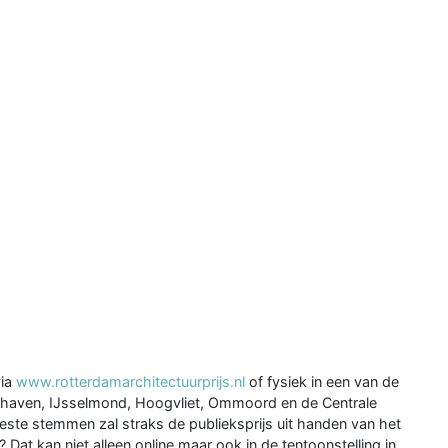
via
www.rotterdamarchitectuurprijs.nl
of fysiek in een van de
lfshaven, IJsselmond, Hoogvliet, Ommoord en de Centrale
este stemmen zal straks de publieksprijs uit handen van het
Dat kan niet alleen online maar ook in de tentoonstelling in