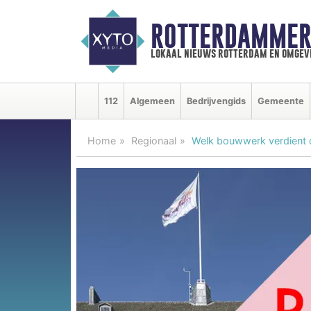
ROTTERDAMMER
lokaal nieuws rotterdam en omgev
112
Algemeen
Bedrijvengids
Gemeente
Home
Regionaal
Welk bouwwerk verdient d