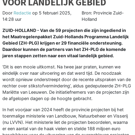
VOOR LANDELIJK GEBIED
Door
Redactie
op
5 februari 2025,
Bron: Provincie Zuid-
14:28 uur
Holland
ZUID-HOLLAND - Van de 59 projecten die zijn ingediend in
het Maatregelenpakket Zuid-Hollands Programma Landelijk
Gebied (ZH-PLG) krijgen er 29 financiële ondersteuning.
Daardoor kunnen de partners van het ZH-PLG de komende
jaren stappen zetten naar een vitaal landelijk gebied.
‘Dit is een mooie uitkomst. Na twee jaar praten, kunnen we
eindelijk over naar uitvoering en dat werd tijd. De noodzaak
wordt opnieuw onderstreept door de recente uitspraken van de
rechter over stikstofvermindering’, aldus gedeputeerde ZH-PLG
Mariëtte van Leeuwen. De initiatiefnemers van de projecten zijn
de afgelopen dagen op de hoogte gebracht.
In het voorjaar van 2024 heeft de provincie projecten bij het
toenmalige ministerie van Landbouw, Natuurbeheer en Visserij
(nu LVVN). Het ministerie liet de projecten beoordelen, waarna
er een aantal van de haak vielen en stelde 188 miljoen euro
beschikbaar voor de uitvoering van de overgebleven projecten.