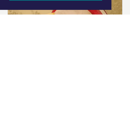
|
Nieuws | Sport | Evenementen
Hoofdvestiging:
van Benthuizenlaan 1
1701 BZ Heerhugowaard
072 8200 600