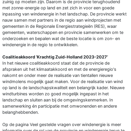
zuinig op moeten zijn. Daarom is de provincie terughoudend
met zonne-energie op land en zet zich in voor een goede
inpassing van windenergie in het landschap. De provincie werkt
nauw samen met partners in de regio aan windprojecten met
gemeenten in de Regionale Energiestrategieën (RES), waar
gemeenten, waterschappen en provincie samenwerken om te
onderzoeken en bepalen wat de beste locatie is om zon- en
windenergie in de regio te ontwikkelen.
Coalitieakkoord ‘Krachtig Zuid-Holland 2023-2027’
In het nieuwe coalitieakkoord staat dat de provincie de
afspraken uit het klimaatakkoord en met de energieregio's
nakomt en onder meer de realisatie van tientallen nieuwe
windmolens mogelijk gaat maken. Voor de realisatie van wind
op land is de landschapskwaliteit een belangrijk kader. Nieuwe
windturbines worden zo goed mogelijk ingepast in het
landschap en sluiten aan bij de omgevingskenmerken. In
samenwerking én participatie met omwonenden en andere
belanghebbenden.
Op de pagina Veel gestelde vragen over windenergie is meer
informatie over de rol van de provincie en windenergie terug te