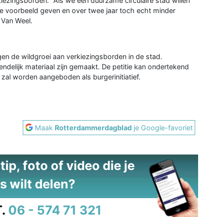
ezingsborden. ''Als we een duurzame circulaire stad willen
ede voorbeeld geven en over twee jaar toch echt minder
 Van Weel.
gen de wildgroei aan verkiezingsborden in de stad.
endelijk materiaal zijn gemaakt. De petitie kan ondertekend
zal worden aangeboden als burgerinitiatief.
Maak
Rotterdammerdagblad
je Google-favoriet
ip, foto of video die je
s wilt delen?
.
06 - 574 71 321