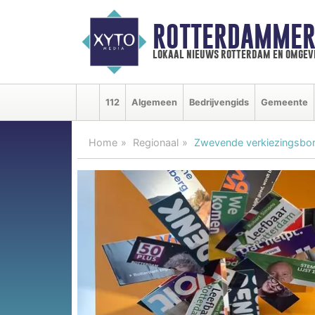
ROTTERDAMMER
lokaal nieuws rotterdam en omgev
112
Algemeen
Bedrijvengids
Gemeente
Home
Regionaal
Zwevende verkiezingsbor