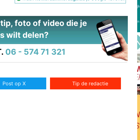
ip, foto of video die je
s wilt delen?
.
06 - 574 71 321
Post op X
Tip de redactie