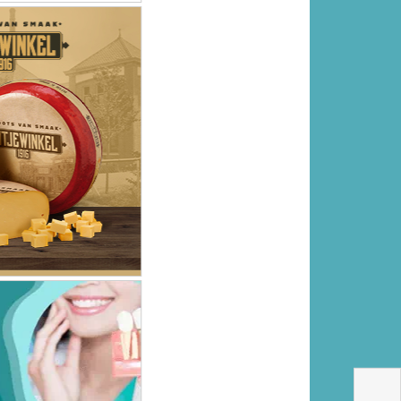
MEEST GELEZEN
Getuigen gezocht van
woningoverval na ontvoering
20-jarige vrouw