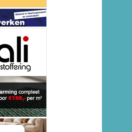
bedreiging
Politie zoekt in Ringvaartplas
naar vuurwapen
Volgende