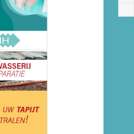
Woning in Poortugaal beschoten,
politie zoekt getuigen
Creatieve knutselmiddagen bij
het Streekmuseum
Krimpenerwaard
Motorrijder zwaargewond na
eenzijdig ongeval in Poortugaal
Drie aangehouden verdachten
terrorismeonderzoek langer vast
22-jarige man aangehouden na
steekincident Rotterdam
Twee verdachten aangehouden
voor openlijke geweldpleging en