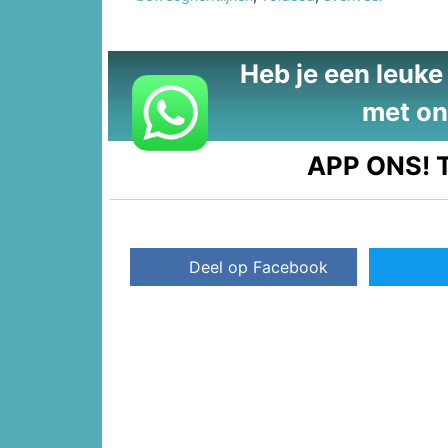
Heb je een leuke t
met on
APP ONS!
T
Deel op Facebook