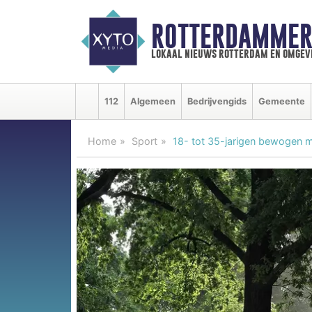
ROTTERDAMMER
lokaal nieuws rotterdam en omgev
112
Algemeen
Bedrijvengids
Gemeente
Home
Sport
18- tot 35-jarigen bewogen m