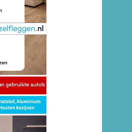
ONLINE DAGBLADEN
f en
van
.
Overige dagbladen in de regio