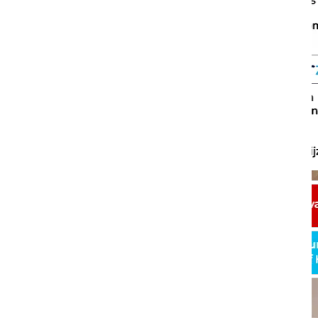
SOCIAL MEDIA
NIEUWSBRIEF AANMELDEN
Schrijf je in voor onze nieuwsbrie
krijg wekelijks een samenvatting 
alle gebeurtenissen uit jouw regio
Aanmelden