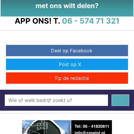
met ons wilt delen?
APP ONS!
T.
06 - 574 71 321
Deel op Facebook
Post op X
Tip de redactie