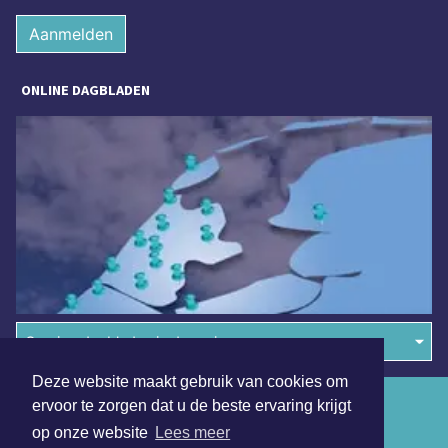
Aanmelden
ONLINE DAGBLADEN
Overige dagbladen in de regio
Deze website maakt gebruik van cookies om
Algemene voorwaarden
ervoor te zorgen dat u de beste ervaring krijgt
op onze website
Lees meer
Disclaimer