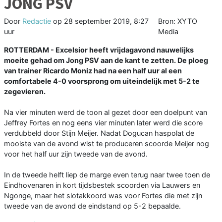
JONG PSV
Door
Redactie
op
28 september 2019, 8:27
Bron: XYTO
uur
Media
ROTTERDAM - Excelsior heeft vrijdagavond nauwelijks
moeite gehad om Jong PSV aan de kant te zetten. De ploeg
van trainer Ricardo Moniz had na een half uur al een
comfortabele 4-0 voorsprong om uiteindelijk met 5-2 te
zegevieren.
Na vier minuten werd de toon al gezet door een doelpunt van
Jeffrey Fortes en nog eens vier minuten later werd die score
verdubbeld door Stijn Meijer. Nadat Dogucan haspolat de
mooiste van de avond wist te produceren scoorde Meijer nog
voor het half uur zijn tweede van de avond.
In de tweede helft liep de marge even terug naar twee toen de
Eindhovenaren in kort tijdsbestek scoorden via Lauwers en
Ngonge, maar het slotakkoord was voor Fortes die met zijn
tweede van de avond de eindstand op 5-2 bepaalde.