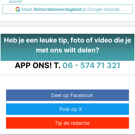
avond
Maak
Rotterdammerdagblad
je Google-favoriet
Heb je een leuke tip, foto of video die je
met ons wilt delen?
APP ONS!
T.
06 - 574 71 321
Deel op Facebook
Post op X
Tip de redactie